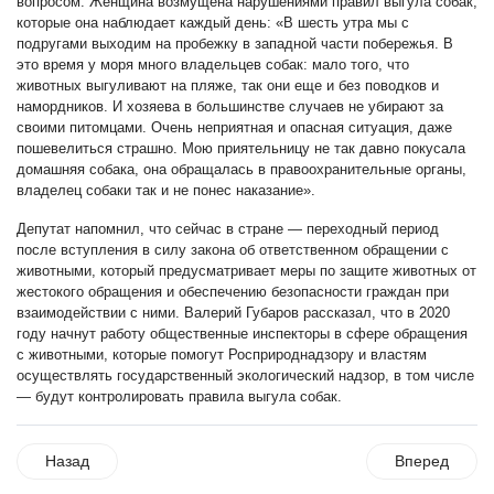
вопросом. Женщина возмущена нарушениями правил выгула собак,
которые она наблюдает каждый день: «В шесть утра мы с
подругами выходим на пробежку в западной части побережья. В
это время у моря много владельцев собак: мало того, что
животных выгуливают на пляже, так они еще и без поводков и
намордников. И хозяева в большинстве случаев не убирают за
своими питомцами. Очень неприятная и опасная ситуация, даже
пошевелиться страшно. Мою приятельницу не так давно покусала
домашняя собака, она обращалась в правоохранительные органы,
владелец собаки так и не понес наказание».
Депутат напомнил, что сейчас в стране — переходный период
после вступления в силу закона об ответственном обращении с
животными, который предусматривает меры по защите животных от
жестокого обращения и обеспечению безопасности граждан при
взаимодействии с ними. Валерий Губаров рассказал, что в 2020
году начнут работу общественные инспекторы в сфере обращения
с животными, которые помогут Росприроднадзору и властям
осуществлять государственный экологический надзор, в том числе
— будут контролировать правила выгула собак.
Назад
Вперед