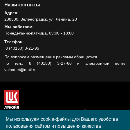
Наши контакты
Адрес:
238530, Зеленоградск, ул. Ленина, 20
Мы работаем:
Понедельник-пятница, 09:00 - 18:00
Телефон:
8 (40150) 3-21-95
По вопросам размещения рекламы обращаться
по тел.: 8 (40150) 3-27-60 и электронной почте
volnanet@mail.ru
Сайт создан при поддержке ООО "ЛУКОЙЛ-КМН" на средства
гранта, полученного в рамках XIII Конкурса социальных и
Мы используем cookie-файлы для Вашего удобства
культурных проектов ПАО "ЛУКОЙЛ" на территории
пользования сайтом и повышения качества
Калининградской области в 2020 году