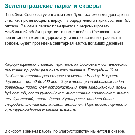
Зеленоградские парки и скверы
В посёлке Сосновка уже в этом году будет заложен дендропарк на
участке, прилегающем к парку. Площадь нового парка составит 9,5
гектара. Работы в парках планируется синхронизировать.
Наибольший объём предстоит в парке посёлка Сосновка – там
появятся пешеходные дорожки, уличное освещение, расчистят
водоём, будет проведена санитарная чистка погибших деревьев.
Информационная справка: парк посёлка Сосновка – ботанический
памятник природы регионального значения. Площадь – 10 га.
Разбит на территории старого поместья Бледау. Возраст
деревьев – от 50 до 200 лет. Характерен разнообразием видов
древесных пород: клён остролистный, клён американский, ясень,
дуб летний, сосна румелийская, лиственница европейская, пихта,
ель, бук лесной, сосна чёрная. Кустарники: свидина белая,
смородина альпийская, жасмин, шиповник. Парк имеет научное и
культурно-оздоровительное значение.
В скором времени работы по благоустройству начнутся в сквере,