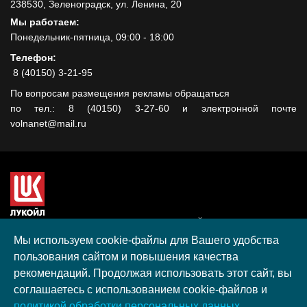
238530, Зеленоградск, ул. Ленина, 20
Мы работаем:
Понедельник-пятница, 09:00 - 18:00
Телефон:
8 (40150) 3-21-95
По вопросам размещения рекламы обращаться
по тел.: 8 (40150) 3-27-60 и электронной почте
volnanet@mail.ru
Сайт создан при поддержке ООО "ЛУКОЙЛ-КМН" на средства
гранта, полученного в рамках XIII Конкурса социальных и
Мы используем cookie-файлы для Вашего удобства
культурных проектов ПАО "ЛУКОЙЛ" на территории
пользования сайтом и повышения качества
Калининградской области в 2020 году
рекомендаций. Продолжая использовать этот сайт, вы
Согласие на обработку персональных данных
соглашаетесь с использованием cookie-файлов и
Разработка, поддержка и продвижение S-Media group
политикой обработки персональных данных.