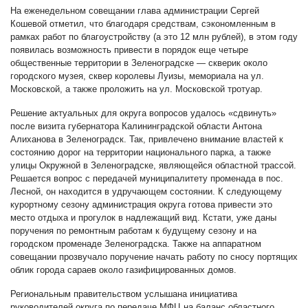
На еженедельном совещании глава администрации Сергей
Кошевой отметил, что благодаря средствам, сэкономленным в
рамках работ по благоустройству (а это 12 млн рублей), в этом году
появилась возможность привести в порядок еще четыре
общественные территории в Зеленоградске — скверик около
городского музея, сквер королевы Луизы, мемориала на ул.
Московской, а также проложить на ул. Московской тротуар.
Решение актуальных для округа вопросов удалось «сдвинуть»
после визита губернатора Калининградской области Антона
Алиханова в Зеленоградск. Так, привлечено внимание властей к
состоянию дорог на территории национального парка, а также
улицы Окружной в Зеленоградске, являющейся областной трассой.
Решается вопрос с передачей муниципалитету променада в пос.
Лесной, он находится в удручающем состоянии. К следующему
курортному сезону администрация округа готова привести это
место отдыха и прогулок в надлежащий вид. Кстати, уже даны
поручения по ремонтным работам к будущему сезону и на
городском променаде Зеленоградска. Также на аппаратном
совещании прозвучало поручение начать работу по сносу портящих
облик города сараев около газифицированных домов.
Региональным правительством услышана инициатива
руководителей округа по передаче МФЦ на баланс областного