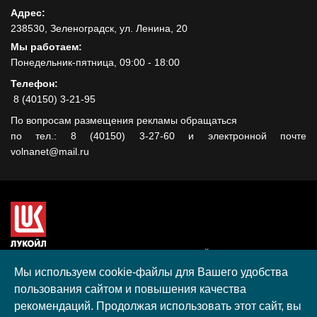
Адрес:
238530, Зеленоградск, ул. Ленина, 20
Мы работаем:
Понедельник-пятница, 09:00 - 18:00
Телефон:
8 (40150) 3-21-95
По вопросам размещения рекламы обращаться
по тел.: 8 (40150) 3-27-60 и электронной почте
volnanet@mail.ru
Сайт создан при поддержке ООО "ЛУКОЙЛ-КМН" на средства
гранта, полученного в рамках XIII Конкурса социальных и
Мы используем cookie-файлы для Вашего удобства
культурных проектов ПАО "ЛУКОЙЛ" на территории
пользования сайтом и повышения качества
Калининградской области в 2020 году
рекомендаций. Продолжая использовать этот сайт, вы
Согласие на обработку персональных данных