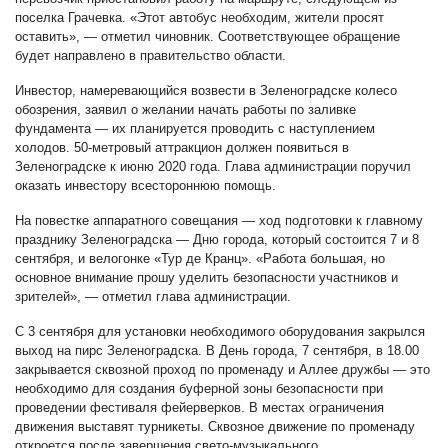
поселка Грачевка. «Этот автобус необходим, жители просят
оставить», — отметил чиновник. Соответствующее обращение
будет направлено в правительство области.
Инвестор, намеревающийся возвести в Зеленоградске колесо
обозрения, заявил о желании начать работы по заливке
фундамента — их планируется проводить с наступлением
холодов. 50-метровый аттракцион должен появиться в
Зеленоградске к июню 2020 года. Глава администрации поручил
оказать инвестору всестороннюю помощь.
На повестке аппаратного совещания — ход подготовки к главному
празднику Зеленоградска — Дню города, который состоится 7 и 8
сентября, и велогонке «Тур де Кранц». «Работа большая, но
основное внимание прошу уделить безопасности участников и
зрителей», — отметил глава администрации.
С 3 сентября для установки необходимого оборудования закрылся
выход на пирс Зеленоградска. В День города, 7 сентября, в 18.00
закрывается сквозной проход по променаду и Аллее дружбы — это
необходимо для создания буферной зоны безопасности при
проведении фестиваля фейерверков. В местах ограничения
движения выставят турникеты. Сквозное движение по променаду
откроется после завершения свето-музыкального