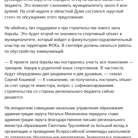
бюджета. Это позволит сэкономить муниципалитету около 6 млн
рублей. На этой неделе в областной Думе состоялся «круглый
стол» по обсуждению этого предложения.
Не обойтись без поддержки и при строительстве нового зала
борьбы. Это будет второй по значимости спортивный объект в
муниципалитете, который войдет в физкультурно-оздоровительный
кластер на территории ФОКа. В сентябре должны начаться работы
по обустройству коммуникаций.
— В проекте зала борьбы мы постарались учесть все пожелания —
тренеров, борцов и родителей юных спортсменов. В частности,
будут оборудованы две раздевалки и две душевые, — сказал
Сергей Кошевой. — К сожалению, не получилось построить объект
за счет средств инвестора, вопрос с софинансированием
строительства со стороны регионального бюджета сейчас
решается.
На аппаратном совещании начальник управления образования
администрации округа Наталья Менячихина передала главе
администрации округа благодарственное письмо регионального
министра образования Светланы Трусенёвой за большой вклад в
организацию и проведение Всероссийской олимпиады школьников
по литературе (федеральное мероприятие Зеленоградск принимал