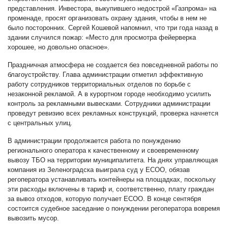
представления. Инвестора, выкупившего недострой «Газпрома» на
променаде, просят организовать охрану здания, чтобы в нем не
было посторонних. Сергей Кошевой напомнил, что три года назад в
здании случился пожар: «Место для просмотра фейерверка
хорошее, но довольно опасное».
Праздничная атмосфера не создается без повседневной работы по
благоустройству. Глава администрации отметил эффективную
работу сотрудников территориальных отделов по борьбе с
незаконной рекламой. А в курортном городе необходимо усилить
контроль за рекламными вывесками. Сотрудники администрации
проведут ревизию всех рекламных конструкций, проверка начнется
с центральных улиц.
В администрации продолжается работа по понуждению
регионального оператора к качественному и своевременному
вывозу ТБО на территории муниципалитета. На днях управляющая
компания из Зеленоградска выиграла суд у ЕСОО, обязав
регоператора устанавливать контейнеры на площадках, поскольку
эти расходы включены в тариф и, соответственно, плату граждан
за вывоз отходов, которую получает ЕСОО. В конце сентября
состоится судебное заседание о понуждении регоператора вовремя
вывозить мусор.