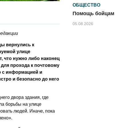
ОБЩЕСТВО
Помощь бойцам
05.08.2026
редакции
ВЛАСТЬ
«Второй старт» для
цы вернулись к
ветеранов СВО
руемой улице
, что нужно либо наконец
05.08.2026
для прохода к почтовому
РАЗЪЯСНЯЕМ
р с информацией и
Контракт с новой
ыстро и безопасно до него
выплатой
05.08.2026
него двора здания, где
РАЗЪЯСНЯЕМ
ала борьбы на улице
овать людей. Иначе, пока
В Центре
обеспечения
лено».
безопасности