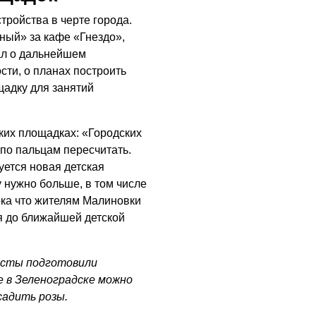
тройства в черте города.
ный» за кафе «Гнездо»,
ал о дальнейшем
сти, о планах построить
щадку для занятий
ких площадках: «Городских
по пальцам пересчитать.
ется новая детская
 нужно больше, в том числе
ока что жителям Малиновки
я до ближайшей детской
исты подготовили
е в Зеленоградске можно
садить розы.