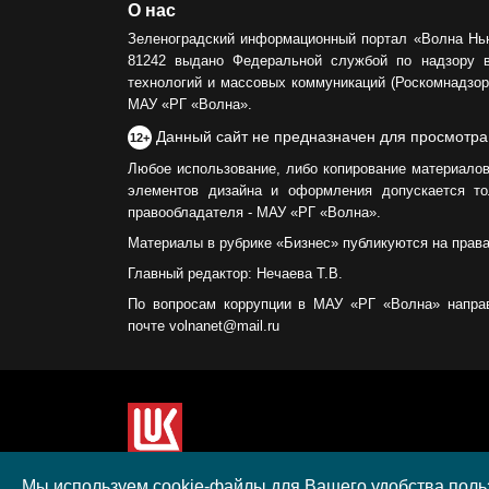
О нас
Зеленоградский информационный портал «Волна Нь
81242 выдано Федеральной службой по надзору 
технологий и массовых коммуникаций (Роскомнадзор)
МАУ «РГ «Волна».
Данный сайт не предназначен для просмотра
12+
Любое использование, либо копирование материалов
элементов дизайна и оформления допускается то
правообладателя - МАУ «РГ «Волна».
Материалы в рубрике «Бизнес» публикуются на прав
Главный редактор: Нечаева Т.В.
По вопросам коррупции в МАУ «РГ «Волна» напра
почте volnanet@mail.ru
Сайт создан при поддержке ООО "ЛУКОЙЛ-КМН" н
Мы используем cookie-файлы для Вашего удобства польз