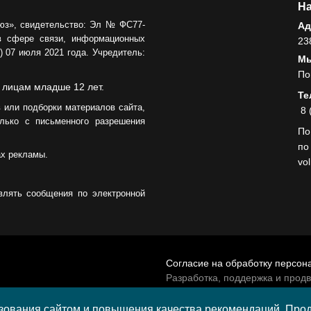
На
юз», свидетельство: Эл № ФС77-
Ад
в сфере связи, информационных
23
 07 июля 2021 года. Учредитель:
Мы
По
 лицам младше 12 лет.
Те
 или подборки материалов сайта,
8 
лько с письменного разрешения
По
по
ах рекламы.
vo
влять сообщения по электронной
Согласие на обработку персон
Разработка, поддержка и прод
© 2026 МАУ «Редакция общест
а средства гранта,
ования сайтом и повышения качества рекомендаций. Продо