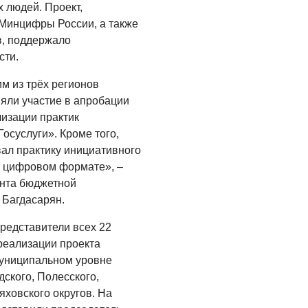
 людей. Проект,
Помощь бойцам
Минцифры России, а также
в, поддержало
05.08.2026
сти.
ВЛАСТЬ
м из трёх регионов
«Второй старт» для
яли участие в апробации
ветеранов СВО
изации практик
05.08.2026
осуслуги». Кроме того,
ал практику инициативного
РАЗЪЯСНЯЕМ
в цифровом формате», –
Контракт с новой
ента бюджетной
выплатой
 Багдасарян.
05.08.2026
редставители всех 22
реализации проекта
униципальном уровне
ского, Полесского,
яховского округов. На