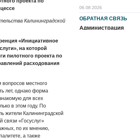
тного проекта по
06.08.2026
оцессе
ОБРАТНАЯ СВЯЗЬ
тельства Калининградской
Администрация
онлайн
еренция «Инициативное
06.08.2026
луги», на которой
и пилотного проекта по
ВЛАСТЬ
равлений расходования
День памяти и
«Симфония
народов»
и вопросов местного
06.08.2026
ть лет, однако форма
знакомую для всех
ОБЩЕСТВО
ько в этом году. По
Новый настил на
ль жители Калининградской
экотропе
й связи «Госуслуг»
жных, по их мнению,
05.08.2026
алитете, а также
ОБЩЕСТВО