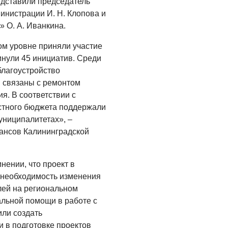
дставили председатель
инистрации И. Н. Клопова и
 О. А. Иванкина.
ом уровне приняли участие
нули 45 инициатив. Среди
благоустройство
и связаны с ремонтом
я. В соответствии с
стного бюджета поддержали
униципалитетах», –
ансов Калининградской
нении, что проект в
 необходимость изменения
лей на региональном
льной помощи в работе с
или создать
 в подготовке проектов