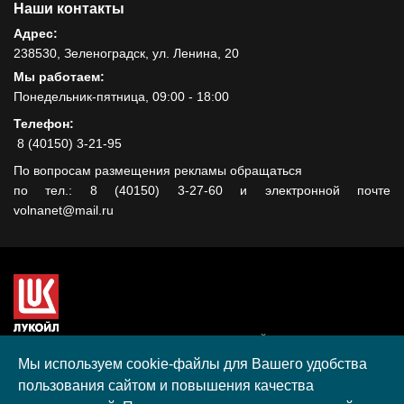
Наши контакты
Адрес:
238530, Зеленоградск, ул. Ленина, 20
Мы работаем:
Понедельник-пятница, 09:00 - 18:00
Телефон:
8 (40150) 3-21-95
По вопросам размещения рекламы обращаться
по тел.: 8 (40150) 3-27-60 и электронной почте
volnanet@mail.ru
Сайт создан при поддержке ООО "ЛУКОЙЛ-КМН" на средства
гранта, полученного в рамках XIII Конкурса социальных и
Мы используем cookie-файлы для Вашего удобства
культурных проектов ПАО "ЛУКОЙЛ" на территории
пользования сайтом и повышения качества
Калининградской области в 2020 году