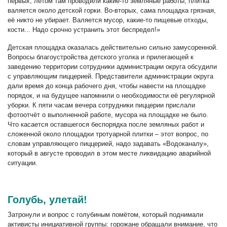
первых, летом там проводили какие-то земляные работы, плитка
валяется около детской горки. Во-вторых, сама площадка грязная,
её никто не убирает. Валяется мусор, какие-то пищевые отходы,
кости... Надо срочно устранить этот беспредел!»
Детская площадка оказалась действительно сильно замусоренной.
Вопросы благоустройства детского уголка и прилегающей к
заведению территории сотрудники администрации округа обсудили
с управляющим пиццерией. Представители администрации округа
дали время до конца рабочего дня, чтобы навести на площадке
порядок, и на будущее напомнили о необходимости её регулярной
уборки. К пяти часам вечера сотрудники пиццерии прислали
фотоотчёт о выполненной работе, мусора на площадке не было.
Что касается оставшегося беспорядка после земляных работ и
сложенной около площадки тротуарной плитки – этот вопрос, по
словам управляющего пиццерией, надо задавать «Водоканалу»,
который в августе проводил в этом месте ликвидацию аварийной
ситуации.
Голубь, улетай!
Затронули и вопрос с голубиным помётом, который поднимали
активисты инициативной группы: горожане обращали внимание, что