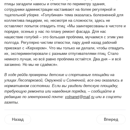
птицы загадили навесы и отмостки по периметру здания,
сотрудники администрации настаивают на более регулярной и
тщательной уборке. «Голубиная» тема оказалась болезненной для
коллектива пиццерии, но, несмотря на сложности, здесь не
оставляют попыток отвадить птиц: «Мы заинтересованы в чистоте и
порядке, осенью у нас по плану ремонт фасада. Для нас
нашествие голубей – это большая проблема, мучаемся с этим уже
полгода. Регулярно чистим отмостки, пару дней назад рабочий
приезжал с «Керхером». Что мы только ни делали, чтобы отвадить
их, экспериментировали с разными отпугивателями птиц. Стало
немного лучше, но всё равно проблема остаётся. Два дня – и всё
загажено. Но мы не сдаёмся».
В
ходе рейда проверены детские и спортивные площадки на
улицах Лесопарковой, Окружной и Солнечной, все они оказались в
нормативном состоянии. Если вы увидели детскую площадку,
требующую ремонта или наведения порядка, – сообщайте в
редакцию по электронной поч
те:
volnanet
@
mail
.
ru
или в соцсети
газеты.
Назад
Вперед