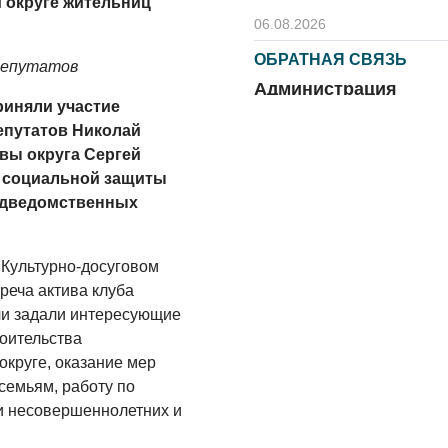
 округе жительниц
06.08.2026
ОБРАТНАЯ СВЯЗЬ
депутатов
Администрация
риняли участие
онлайн
епутатов Николай
06.08.2026
вы округа Сергей
а социальной защиты
ВЛАСТЬ
подведомственных
День памяти и
«Симфония
народов»
 Культурно-досуговом
06.08.2026
реча актива клуба
чи задали интересующие
ОБЩЕСТВО
роительства
Новый настил на
круге, оказание мер
экотропе
семьям, работу по
и несовершеннолетних и
05.08.2026
ОБЩЕСТВО