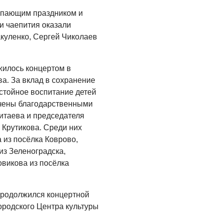
Помощь бойцам
упающим праздником и
и чаепития оказали
05.08.2026
куленко, Сергей Чиколаев
ВЛАСТЬ
«Второй старт» для
илось концертом в
ветеранов СВО
ва. За вклад в сохранение
05.08.2026
стойное воспитание детей
чены благодарственными
РАЗЪЯСНЯЕМ
итаева и председателя
Контракт с новой
 Крутикова. Среди них
выплатой
 из посёлка Коврово,
из Зеленоградска,
05.08.2026
викова из посёлка
продолжился концертной
ородского Центра культуры