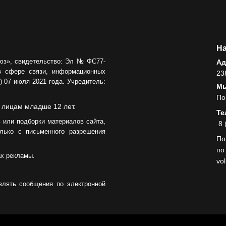
На
юз», свидетельство: Эл № ФС77-
Ад
в сфере связи, информационных
23
 07 июля 2021 года. Учредитель:
Мы
По
 лицам младше 12 лет.
Те
 или подборки материалов сайта,
8 
лько с письменного разрешения
По
по
ах рекламы.
vo
влять сообщения по электронной