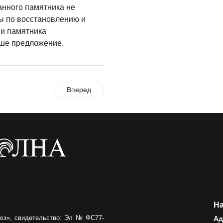
анного памятника не
Где хранить
ы по восстановлению и
велосипед?
ии памятника
06.08.2026
аше предложение.
ОБРАТНАЯ СВЯЗЬ
Администрация
онлайн
Вперед
06.08.2026
ВЛАСТЬ
День памяти и
«Симфония
народов»
06.08.2026
ОБЩЕСТВО
Новый настил на
На
экотропе
юз», свидетельство: Эл № ФС77-
Ад