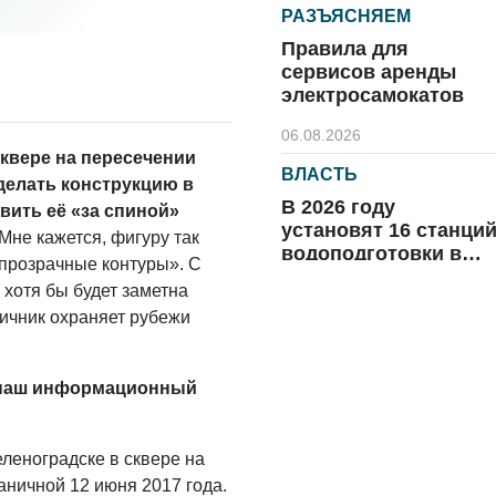
РАЗЪЯСНЯЕМ
Правила для
сервисов аренды
электросамокатов
06.08.2026
квере на пересечении
ВЛАСТЬ
делать конструкцию в
В 2026 году
вить её «за спиной»
установят 16 станци
Мне кажется, фигуру так
водоподготовки в
 «прозрачные контуры». С
посёлках области
 хотя бы будет заметна
06.08.2026
ничник охраняет рубежи
ВЛАСТЬ
Новый учебный год 
готовность к
а наш информационный
отопительному
сезону
06.08.2026
леноградске в сквере на
аничной 12 июня 2017 года.
РАЗЪЯСНЯЕМ