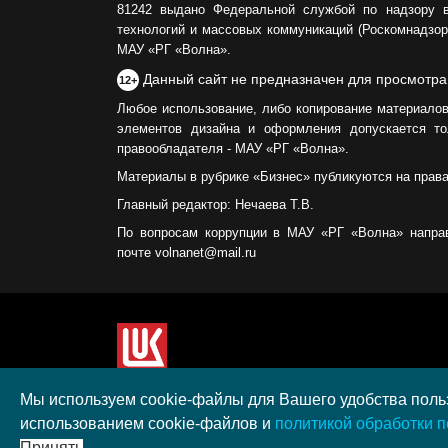
81242 выдано Федеральной службой по надзору 
технологий и массовых коммуникаций (Роскомнадзор)
МАУ «РГ «Волна».
Данный сайт не предназначен для просмотра
12+
Любое использование, либо копирование материалов
элементов дизайна и оформления допускается то
правообладателя - МАУ «РГ «Волна».
Материалы в рубрике «Бизнес» публикуются на прав
Главный редактор: Нечаева Т.В.
По вопросам коррупции в МАУ «РГ «Волна» напра
почте volnanet@mail.ru
Сайт создан при поддержке ООО "ЛУКОЙЛ-КМН" н
Мы используем cookie-файлы для Вашего удобства польз
полученного в рамках XIII Конкурса социальных 
использованием cookie-файлов и
политикой обработки 
"ЛУКОЙЛ" на территории Калининградской област
Принять