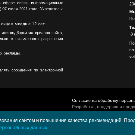
в сфере связи, информационных
23
05.08.2026
 07 июля 2021 года. Учредитель:
Мы
По
 лицам младше 12 лет.
Те
 или подборки материалов сайта,
8 
лько с письменного разрешения
По
по
ах рекламы.
vo
влять сообщения по электронной
Согласие на обработку персон
Разработка, поддержка и прод
© 2026 МАУ «Редакция общест
а средства гранта,
ования сайтом и повышения качества рекомендаций. Продо
и культурных проектов ПАО
персональных данных.
и в 2020 году