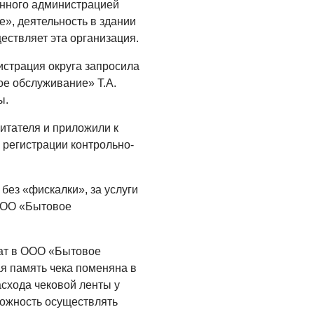
енного администрацией
Где хранить
», деятельность в здании
велосипед?
ествляет эта организация.
06.08.2026
истрация округа запросила
ОБРАТНАЯ СВЯЗЬ
е обслуживание» Т.А.
ы.
Администрация
онлайн
итателя и приложили к
06.08.2026
 регистрации контрольно-
ВЛАСТЬ
День памяти и
без «фискалки», за услуги
«Симфония
 ООО «Бытовое
народов»
06.08.2026
ат в ООО «Бытовое
ОБЩЕСТВО
я память чека поменяна в
асхода чековой ленты у
Новый настил на
можность осуществлять
экотропе