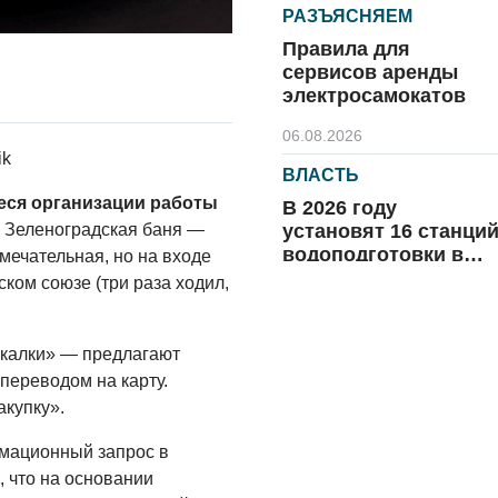
РАЗЪЯСНЯЕМ
Правила для
сервисов аренды
электросамокатов
06.08.2026
ik
ВЛАСТЬ
еся организации работы
В 2026 году
установят 16 станци
 Зеленоградская баня —
водоподготовки в
мечательная, но на входе
посёлках области
ком союзе (три раза ходил,
06.08.2026
ВЛАСТЬ
скалки» — предлагают
Новый учебный год 
 переводом на карту.
готовность к
купку».
отопительному
сезону
мационный запрос в
06.08.2026
 что на основании
РАЗЪЯСНЯЕМ