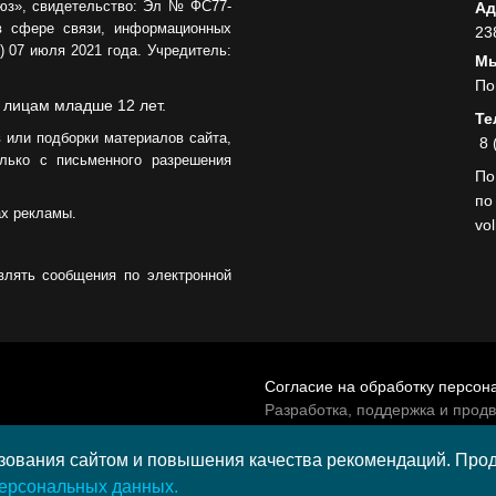
юз», свидетельство: Эл № ФС77-
Ад
в сфере связи, информационных
23
 07 июля 2021 года. Учредитель:
Мы
По
 лицам младше 12 лет.
Те
 или подборки материалов сайта,
8 
лько с письменного разрешения
По
по
ах рекламы.
vo
влять сообщения по электронной
Согласие на обработку персон
Разработка, поддержка и прод
© 2026 МАУ «Редакция общест
а средства гранта,
ования сайтом и повышения качества рекомендаций. Продо
и культурных проектов ПАО
персональных данных.