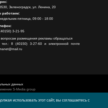
рес:
8530, Зеленоградск, ул. Ленина, 20
 работаем:
недельник-пятница, 09:00 - 18:00
лефон:
(40150) 3-21-95
 вопросам размещения рекламы обращаться
 тел.: 8 (40150) 3-27-60 и электронной почте
lnanet@mail.ru
альных данных
вижение S-Media group
венно-политической газеты «Волна»
лжая использовать этот сайт, вы соглашаетесь с