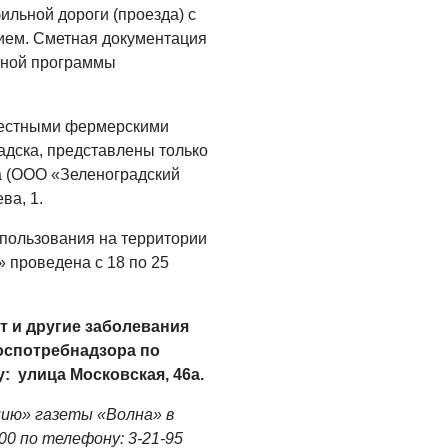
ильной дороги (проезда) с
Где хранить
ием. Сметная документация
велосипед?
нной программы
06.08.2026
ОБРАТНАЯ СВЯЗЬ
местными фермерскими
Администрация
адска, представлены только
онлайн
а (ООО «Зеленоградский
ва, 1.
06.08.2026
пользования на территории
ВЛАСТЬ
 проведена с 18 по 25
День памяти и
«Симфония
народов»
т и другие заболевания
06.08.2026
оспотребнадзора по
: улица Московская, 46а.
ОБЩЕСТВО
Новый настил на
нию» газеты «Волна» в
экотропе
.00 по телефону: 3-21-95