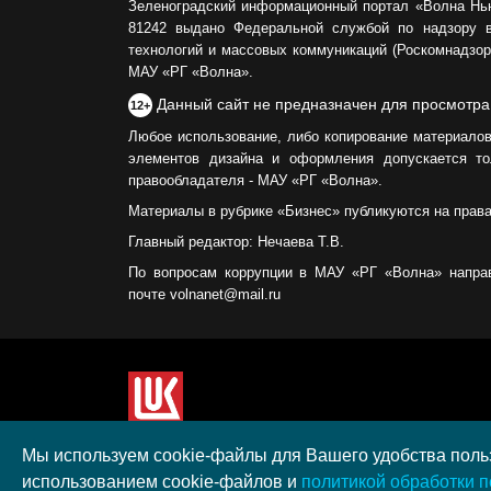
Зеленоградский информационный портал «Волна Нь
81242 выдано Федеральной службой по надзору 
технологий и массовых коммуникаций (Роскомнадзор)
МАУ «РГ «Волна».
Данный сайт не предназначен для просмотра
12+
Любое использование, либо копирование материалов
элементов дизайна и оформления допускается то
правообладателя - МАУ «РГ «Волна».
Материалы в рубрике «Бизнес» публикуются на прав
Главный редактор: Нечаева Т.В.
По вопросам коррупции в МАУ «РГ «Волна» напра
почте volnanet@mail.ru
Сайт создан при поддержке ООО "ЛУКОЙЛ-КМН" н
Мы используем cookie-файлы для Вашего удобства польз
полученного в рамках XIII Конкурса социальных 
использованием cookie-файлов и
политикой обработки 