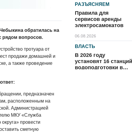
РАЗЪЯСНЯЕМ
Правила для
сервисов аренды
электросамокатов
Чебыкина обратилась на
06.08.2026
 рядом вопросов.
ВЛАСТЬ
стройство тротуара от
В 2026 году
мест продажи домашней и
установят 16 станци
ке, а также проведение
водоподготовки в
посёлках области
06.08.2026
ответ:
ВЛАСТЬ
обращении, предназначен
Новый учебный год 
мам, расположенным на
готовность к
ской. Администрацией
отопительному
ителю МКУ «Служба
сезону
06.08.2026
о округа» провести
составить сметную
РАЗЪЯСНЯЕМ