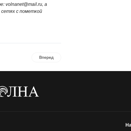
те:
volnanet@mail.ru
, а
05.08.2026
х сетях с пометкой
Вперед
На