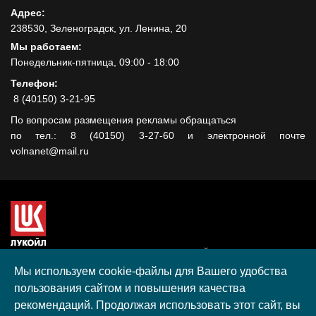
Адрес:
238530, Зеленоградск, ул. Ленина, 20
Мы работаем:
Понедельник-пятница, 09:00 - 18:00
Телефон:
8 (40150) 3-21-95
По вопросам размещения рекламы обращаться
по тел.: 8 (40150) 3-27-60 и электронной почте
volnanet@mail.ru
Сайт создан при поддержке ООО "ЛУКОЙЛ-КМН" на средства
гранта, полученного в рамках XIII Конкурса социальных и
Мы используем cookie-файлы для Вашего удобства
культурных проектов ПАО "ЛУКОЙЛ" на территории
пользования сайтом и повышения качества
Калининградской области в 2020 году
рекомендаций. Продолжая использовать этот сайт, вы
Согласие на обработку персональных данных