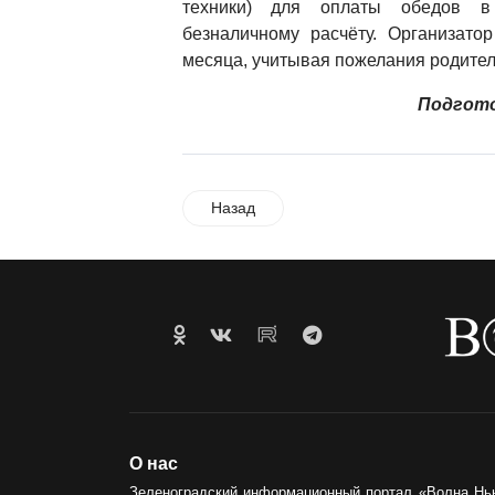
техники) для оплаты обедов в
безналичному расчёту. Организато
месяца, учитывая пожелания родител
Подгото
Назад
О нас
Зеленоградский информационный портал «Волна Нь