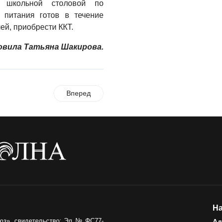
 школьной столовой по
Где хранить
р питания готов в течение
велосипед?
ей, приобрести ККТ.
06.08.2026
вила Татьяна Шакирова.
ОБРАТНАЯ СВЯЗЬ
Администрация
онлайн
Вперед
06.08.2026
ВЛАСТЬ
День памяти и
«Симфония
народов»
06.08.2026
ОБЩЕСТВО
Новый настил на
На
экотропе
юз», свидетельство: Эл № ФС77-
Ад