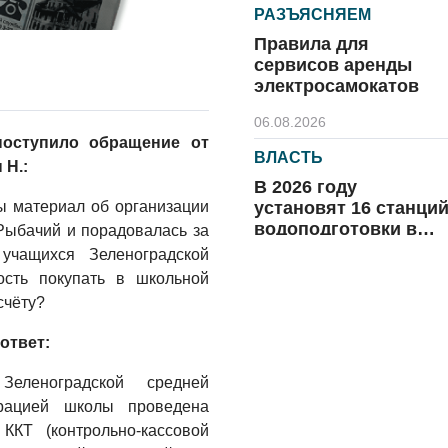
РАЗЪЯСНЯЕМ
Правила для
сервисов аренды
электросамокатов
06.08.2026
оступило обращение от
ВЛАСТЬ
 Н.:
В 2026 году
установят 16 станци
ы материал об организации
водоподготовки в
Рыбачий и порадовалась за
посёлках области
учащихся Зеленоградской
06.08.2026
сть покупать в школьной
ВЛАСТЬ
счёту?
Новый учебный год 
ответ:
готовность к
отопительному
еленоградской средней
сезону
трацией школы проведена
06.08.2026
ККТ (контрольно-кассовой
РАЗЪЯСНЯЕМ