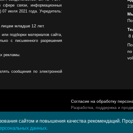
в сфере связи, информационных
05.08.2026
23
 07 июля 2021 года. Учредитель:
Мы
По
 лицам младше 12 лет.
Те
 или подборки материалов сайта,
8 
лько с письменного разрешения
По
по
ах рекламы.
vo
влять сообщения по электронной
Согласие на обработку персон
Разработка, поддержка и прод
© 2026 МАУ «Редакция общест
а средства гранта,
ования сайтом и повышения качества рекомендаций. Продо
и культурных проектов ПАО
персональных данных.
и в 2020 году