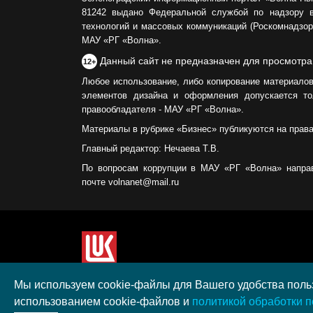
81242 выдано Федеральной службой по надзору 
технологий и массовых коммуникаций (Роскомнадзор)
МАУ «РГ «Волна».
Данный сайт не предназначен для просмотра
12+
Любое использование, либо копирование материалов
элементов дизайна и оформления допускается то
правообладателя - МАУ «РГ «Волна».
Материалы в рубрике «Бизнес» публикуются на прав
Главный редактор: Нечаева Т.В.
По вопросам коррупции в МАУ «РГ «Волна» напра
почте volnanet@mail.ru
Сайт создан при поддержке ООО "ЛУКОЙЛ-КМН" н
Мы используем cookie-файлы для Вашего удобства польз
полученного в рамках XIII Конкурса социальных 
использованием cookie-файлов и
политикой обработки 
"ЛУКОЙЛ" на территории Калининградской област