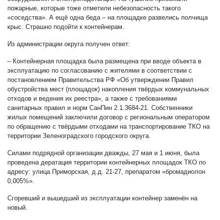
пожарные, которые тоже отметили небезопасность такого
«соседства». А ещё одна беда – на площадке развелись полчища
крыс. Страшно подойти к контейнерам.
Из администрации округа получен ответ:
– Контейнерная площадка была размещена при вводе объекта в
эксплуатацию по согласованию с жителями в соответствии с
постановлением Правительства РФ «Об утверждении Правил
обустройства мест (площадок) накопления твёрдых коммунальных
отходов и ведения их реестра», а также с требованиями
санитарных правил и норм СанПин 2.1.3684-21. Собственники
жилых помещений заключили договор с региональным оператором
по обращению с твёрдыми отходами на транспортирование ТКО на
территории Зеленоградского городского округа.
Силами подрядной организации дважды, 27 мая и 1 июня, была
проведена дератация территории контейнерных площадок ТКО по
адресу: улица Приморская, д.д. 21-27, препаратом «бромадиолон
0,005%».
Сгоревший и вышедший из эксплуатации контейнер заменён на
новый.