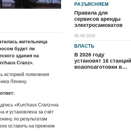
РАЗЪЯСНЯЕМ
Правила для
сервисов аренды
электросамокатов
06.08.2026
атилась жительница
ВЛАСТЬ
росом будет ли
В 2026 году
ского здания на
установят 16 станци
chaus Cranz».
водоподготовки в
посёлках области
сь историей появления
06.08.2026
ника Ленину.
ВЛАСТЬ
ответ:
Новый учебный год 
готовность к
адпись «Kurchaus Cranz»на
отопительному
а и установлена за счёт
сезону
нину, по результатам
06.08.2026
ено оставить на прежнем
РАЗЪЯСНЯЕМ