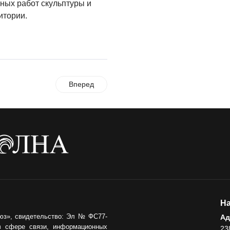
ных работ скульптуры и
Где хранить
итории.
велосипед?
06.08.2026
ОБРАТНАЯ СВЯЗЬ
Администрация
Вперед
онлайн
06.08.2026
ВЛАСТЬ
День памяти и
«Симфония
народов»
06.08.2026
ОБЩЕСТВО
На
Новый настил на
юз», свидетельство: Эл № ФС77-
Ад
экотропе
в сфере связи, информационных
23