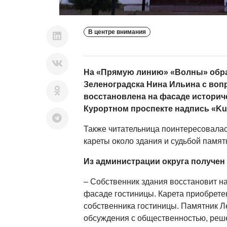
В центре внимания
На «Прямую линию» «Волны» обр
Зеленоградска Нина Ильина с воп
восстановлена на фасаде историче
Курортном проспекте надпись «Kur
Также читательница поинтересовала
кареты около здания и судьбой памят
Из администрации округа получен 
– Собственник здания восстановит н
фасаде гостиницы. Карета приобретен
собственника гостиницы. Памятник Ле
обсуждения с общественностью, реш