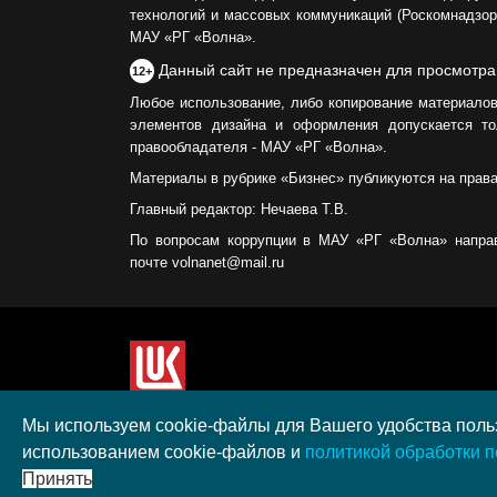
технологий и массовых коммуникаций (Роскомнадзор)
МАУ «РГ «Волна».
Данный сайт не предназначен для просмотра
12+
Любое использование, либо копирование материалов
элементов дизайна и оформления допускается то
правообладателя - МАУ «РГ «Волна».
Материалы в рубрике «Бизнес» публикуются на прав
Главный редактор: Нечаева Т.В.
По вопросам коррупции в МАУ «РГ «Волна» напра
почте volnanet@mail.ru
Сайт создан при поддержке ООО "ЛУКОЙЛ-КМН" н
Мы используем cookie-файлы для Вашего удобства польз
полученного в рамках XIII Конкурса социальных 
использованием cookie-файлов и
политикой обработки 
"ЛУКОЙЛ" на территории Калининградской област
Принять