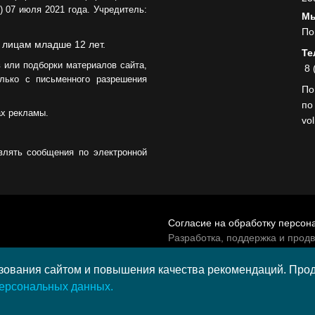
 07 июля 2021 года. Учредитель:
05.08.2026
Мы
По
 лицам младше 12 лет.
Те
 или подборки материалов сайта,
8 
лько с письменного разрешения
По
по
ах рекламы.
vo
влять сообщения по электронной
Согласие на обработку персон
Разработка, поддержка и прод
© 2026 МАУ «Редакция общест
а средства гранта,
ования сайтом и повышения качества рекомендаций. Продо
и культурных проектов ПАО
персональных данных.
и в 2020 году