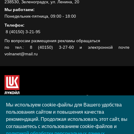
238530, Зеленоградск, ул. Ленина, 20
Мы работаем:
Понедельник-пятница, 09:00 - 18:00
Телефон:
8 (40150) 3-21-95
По вопросам размещения рекламы обращаться
по тел.: 8 (40150) 3-27-60 и электронной почте
volnanet@mail.ru
Сайт создан при поддержке ООО "ЛУКОЙЛ-КМН" на средства
гранта, полученного в рамках XIII Конкурса социальных и
Мы используем cookie-файлы для Вашего удобства
культурных проектов ПАО "ЛУКОЙЛ" на территории
пользования сайтом и повышения качества
Калининградской области в 2020 году
рекомендаций. Продолжая использовать этот сайт, вы
Согласие на обработку персональных данных
соглашаетесь с использованием cookie-файлов и
Разработка, поддержка и продвижение S-Media group
политикой обработки персональных данных.