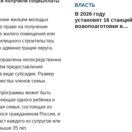
ьи получили соцвыплаты
ВЛАСТЬ
В 2026 году
установят 16 станци
ение жильём молодых
водоподготовки в
о праве на получение
посёлках области
е жилого помещения или
06.08.2026
илищного строительства,
ВЛАСТЬ
 администрации округа.
Новый учебный год 
аправлена непосредственно
готовность к
ём предоставления
отопительному
 виде субсидии. Размер
сезону
06.08.2026
чества членов семьи.
РАЗЪЯСНЯЕМ
 программы может быть
Где хранить
имеющая одного ребёнка и
велосипед?
ая семья, состоящая из
ося гражданином России, и
06.08.2026
ст каждого из супругов или
ОБРАТНАЯ СВЯЗЬ
выше 35 лет.