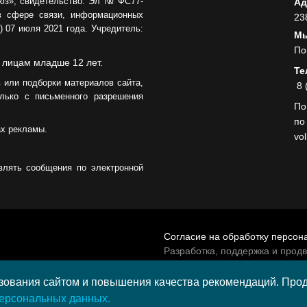
юз», свидетельство: Эл № ФС77-
Ад
в сфере связи, информационных
23
 07 июля 2021 года. Учредитель:
Мы
По
 лицам младше 12 лет.
Те
 или подборки материалов сайта,
8 
лько с письменного разрешения
По
по
ах рекламы.
vo
влять сообщения по электронной
Согласие на обработку персон
Разработка, поддержка и прод
© 2026 МАУ «Редакция общест
а средства гранта,
ования сайтом и повышения качества рекомендаций. Продо
и культурных проектов ПАО
персональных данных.