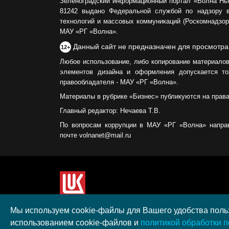
Зеленоградский информационный портал «Волна Нь
81242 выдано Федеральной службой по надзору 
технологий и массовых коммуникаций (Роскомнадзор)
МАУ «РГ «Волна».
Данный сайт не предназначен для просмотра
12+
Любое использование, либо копирование материалов
элементов дизайна и оформления допускается то
правообладателя - МАУ «РГ «Волна».
Материалы в рубрике «Бизнес» публикуются на прав
Главный редактор: Нечаева Т.В.
По вопросам коррупции в МАУ «РГ «Волна» напра
почте volnanet@mail.ru
Сайт создан при поддержке ООО "ЛУКОЙЛ-КМН" н
Мы используем cookie-файлы для Вашего удобства польз
полученного в рамках XIII Конкурса социальных 
использованием cookie-файлов и
политикой обработки 