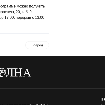
Администрация
онлайн
программе можно получить
оспект, 20, каб. 9.
06.08.2026
до 17.00, перерыв с 13.00
ВЛАСТЬ
День памяти и
«Симфония
народов»
Вперед
06.08.2026
ОБЩЕСТВО
Новый настил на
экотропе
05.08.2026
На