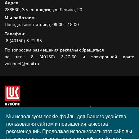
Адрес:
238530, Зеленоградск, ул. Ленина, 20
Мы работаем:
Понедельник-пятница, 09:00 - 18:00
Телефон:
8 (40150) 3-21-95
По вопросам размещения рекламы обращаться
по тел.: 8 (40150) 3-27-60 и электронной почте
volnanet@mail.ru
Сайт создан при поддержке ООО "ЛУКОЙЛ-КМН" на средства
гранта, полученного в рамках XIII Конкурса социальных и
Мы используем cookie-файлы для Вашего удобства
культурных проектов ПАО "ЛУКОЙЛ" на территории
пользования сайтом и повышения качества
Калининградской области в 2020 году
рекомендаций. Продолжая использовать этот сайт, вы
Согласие на обработку персональных данных
соглашаетесь с использованием cookie-файлов и