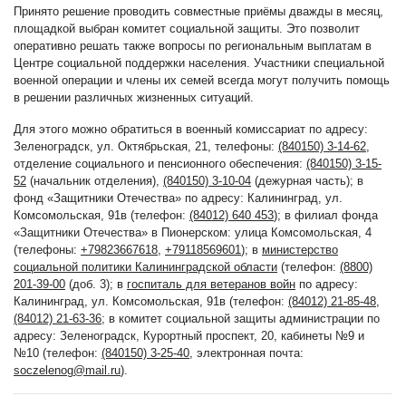
Принято решение проводить совместные приёмы дважды в месяц,
площадкой выбран комитет социальной защиты. Это позволит
оперативно решать также вопросы по региональным выплатам в
Центре социальной поддержки населения. Участники специальной
военной операции и члены их семей всегда могут получить помощь
в решении различных жизненных ситуаций.
Для этого можно обратиться в военный комиссариат по адресу:
Зеленоградск, ул. Октябрьская, 21, телефоны:
(840150) 3-14-62
,
отделение социального и пенсионного обеспечения:
(840150) 3-15-
52
(начальник отделения),
(840150) 3-10-04
(дежурная часть); в
фонд «Защитники Отечества» по адресу: Калининград, ул.
Комсомольская, 91в (телефон:
(84012) 640 453
); в филиал фонда
«Защитники Отечества» в Пионерском: улица Комсомольская, 4
(телефоны:
+79823667618
,
+79118569601
); в
министерство
социальной политики Калининградской области
(телефон:
(8800)
201-39-00
(доб. 3); в
госпиталь для ветеранов войн
по адресу:
Калининград, ул. Комсомольская, 91в (телефон:
(84012) 21-85-48
,
(84012) 21-63-36
; в комитет социальной защиты администрации по
адресу: Зеленоградск, Курортный проспект, 20, кабинеты №9 и
№10 (телефон:
(840150) 3-25-40
, электронная почта:
soczelenog@mail.ru
).