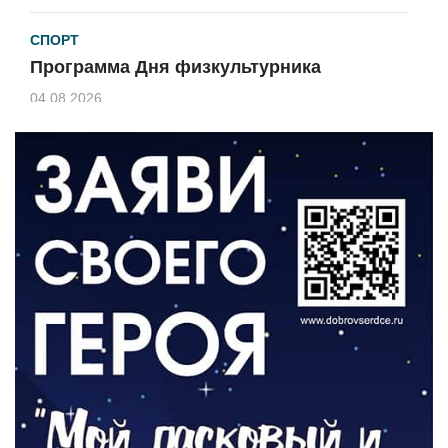
СПОРТ
Программа Дня физкультурника
04.08.2026
ЗЕМЛЯКИ
«Мы радовались, так как видели
результат своего труда»
03.08.2026
О ЧЕМ ПИСАЛА ГАЗЕТА
По страницам архивных газет
03.08.2026