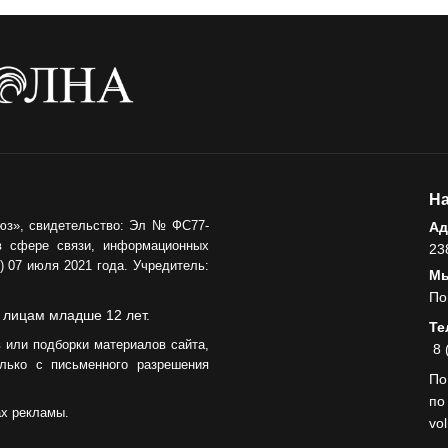
напомнили правила
05.08.2026
безопасного отдыха
КУЛЬТУРА
Афиша
Зеленоградска
04.08.2026
РАЗЪЯСНЯЕМ
На
Борьба с
юз», свидетельство: Эл № ФС77-
Ад
борщевиком
в сфере связи, информационных
продолжается
23
 07 июля 2021 года. Учредитель:
Мы
04.08.2026
По
 лицам младше 12 лет.
Те
 или подборки материалов сайта,
8 
лько с письменного разрешения
По
по
ах рекламы.
vo