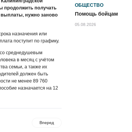
 Калининградской
ОБЩЕСТВО
бы продолжить получать
Помощь бойцам
 выплаты, нужно заново
05.08.2026
срока назначения или
ВЛАСТЬ
лата поступит по графику.
«Второй старт» для
ветеранов СВО
 со среднедушевым
ловека в месяц с учётом
05.08.2026
ва семьи, а также их
РАЗЪЯСНЯЕМ
родителей должен быть
Контракт с новой
ости не менее 89 760
выплатой
пособие назначается на 12
05.08.2026
РАЗЪЯСНЯЕМ
В Центре
обеспечения
Вперед
безопасности