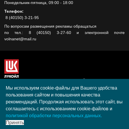
Понедельник-пятница, 09:00 - 18:00
Телефон:
8 (40150) 3-21-95
По вопросам размещения рекламы обращаться
по тел.: 8 (40150) 3-27-60 и электронной почте
volnanet@mail.ru
Сайт создан при поддержке ООО "ЛУКОЙЛ-КМН" на средства
гранта, полученного в рамках XIII Конкурса социальных и
Мы используем cookie-файлы для Вашего удобства
культурных проектов ПАО "ЛУКОЙЛ" на территории
пользования сайтом и повышения качества
Калининградской области в 2020 году
рекомендаций. Продолжая использовать этот сайт, вы
Согласие на обработку персональных данных
соглашаетесь с использованием cookie-файлов и
Разработка, поддержка и продвижение S-Media group
политикой обработки персональных данных.
© 2026 МАУ «Редакция общественно-политической газеты
Принять
«Волна»