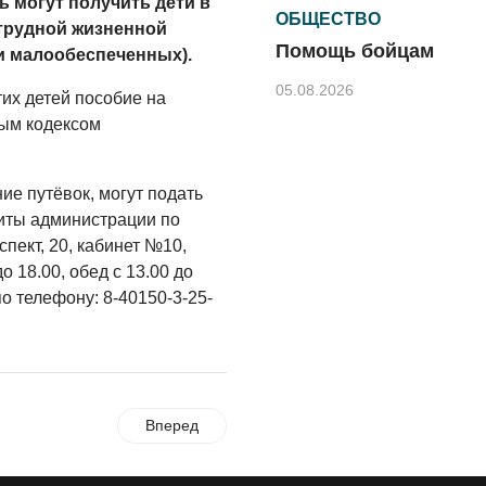
ь могут получить дети
в
ОБЩЕСТВО
в трудной жизненной
Помощь бойцам
и малообеспеченных).
05.08.2026
тих детей пособие на
ым кодексом
ВЛАСТЬ
«Второй старт» для
ветеранов СВО
ие путёвок, могут подать
иты администрации по
05.08.2026
пект, 20, кабинет №10,
РАЗЪЯСНЯЕМ
о 18.00, обед с 13.00 до
Контракт с новой
о телефону: 8-40150-3-25-
выплатой
05.08.2026
РАЗЪЯСНЯЕМ
В Центре
Вперед
обеспечения
безопасности