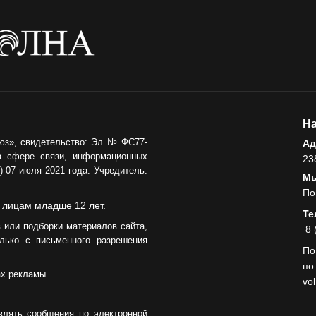
напомнили правила
05.08.2026
безопасного отдыха
КУЛЬТУРА
Афиша
Зеленоградска
04.08.2026
На
РАЗЪЯСНЯЕМ
юз», свидетельство: Эл № ФС77-
Ад
Борьба с
в сфере связи, информационных
23
борщевиком
 07 июля 2021 года. Учредитель:
продолжается
Мы
По
04.08.2026
 лицам младше 12 лет.
Те
 или подборки материалов сайта,
8 
лько с письменного разрешения
По
по
ах рекламы.
vo
влять сообщения по электронной