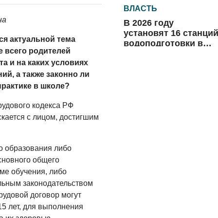
ВЛАСТЬ
на
В 2026 году
установят 16 станци
ся актуальной тема
водоподготовки в
е всего родителей
посёлках области
06.08.2026
та и на каких условиях
й, а также законно ли
ВЛАСТЬ
практике в школе?
Новый учебный год 
готовность к
Трудового кодекса РФ
отопительному
кается с лицом, достигшим
сезону
06.08.2026
РАЗЪЯСНЯЕМ
о образования либо
сновного общего
Где хранить
велосипед?
ме обучения, либо
льным законодательством
06.08.2026
удовой договор могут
15 лет, для выполнения
ОБРАТНАЯ СВЯЗЬ