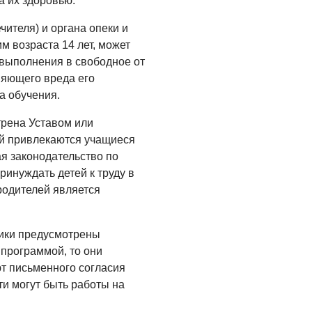
а их здоровью.
Администрация
онлайн
чителя) и органа опеки и
06.08.2026
м возраста 14 лет, может
 выполнения в свободное от
ВЛАСТЬ
няющего вреда его
День памяти и
а обучения.
«Симфония
народов»
трена Уставом или
ей привлекаются учащиеся
06.08.2026
я законодательство по
ОБЩЕСТВО
инуждать детей к труду в
Новый настил на
 родителей является
экотропе
05.08.2026
тики предусмотрены
программой, то они
т письменного согласия
ти могут быть работы на