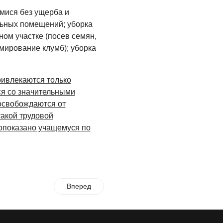
мися без ущерба и
льных помещений; уборка
ом участке (посев семян,
мирование клумб); уборка
ривлекаются только
я со значительными
освобождаются от
акой трудовой
вопоказано учащемус
я по
Вперед