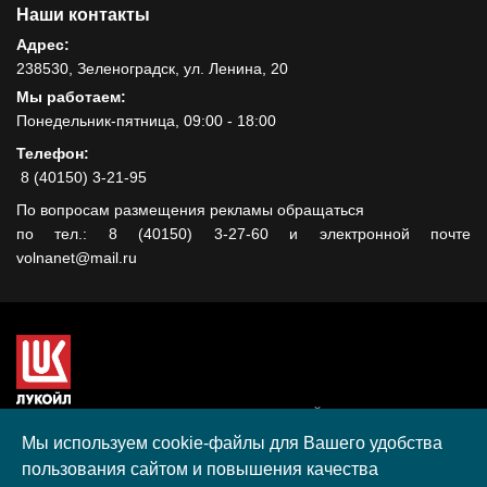
Наши контакты
Адрес:
238530, Зеленоградск, ул. Ленина, 20
Мы работаем:
Понедельник-пятница, 09:00 - 18:00
Телефон:
8 (40150) 3-21-95
По вопросам размещения рекламы обращаться
по тел.: 8 (40150) 3-27-60 и электронной почте
volnanet@mail.ru
Сайт создан при поддержке ООО "ЛУКОЙЛ-КМН" на средства
гранта, полученного в рамках XIII Конкурса социальных и
Мы используем cookie-файлы для Вашего удобства
культурных проектов ПАО "ЛУКОЙЛ" на территории
пользования сайтом и повышения качества
Калининградской области в 2020 году