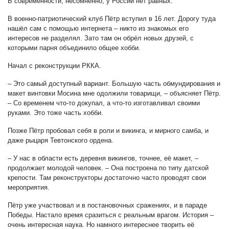
В современности, несомненно, у России нет равных.
В военно-патриотический клуб Пётр вступил в 16 лет. Дорогу туда
нашёл сам с помощью интернета – никто из знакомых его
интересов не разделял. Зато там он обрёл новых друзей, с
которыми парня объединило общее хобби.
Начал с реконструкции РККА.
– Это самый доступный вариант. Большую часть обмундирования и
макет винтовки Мосина мне одолжили товарищи, – объясняет Пётр.
– Со временем что-то докупал, а что-то изготавливал своими
руками. Это тоже часть хобби.
Позже Пётр пробовал себя в роли и викинга, и мирного самба, и
даже рыцаря Тевтонского ордена.
– У нас в области есть деревня викингов, точнее, её макет, –
продолжает молодой человек. – Она построена по типу датской
крепости. Там реконструкторы достаточно часто проводят свои
мероприятия.
Пётр уже участвовал и в постановочных сражениях, и в параде
Победы. Настало время сразиться с реальным врагом. История –
очень интересная наука. Но намного интереснее творить её