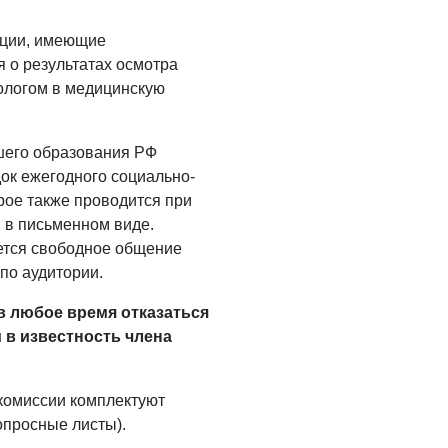
Администрация
онлайн
ции, имеющие
06.08.2026
 о результатах осмотра
ологом в медицинскую
ВЛАСТЬ
День памяти и
«Симфония
шего образования РФ
народов»
ок ежегодного социально-
рое также проводится при
06.08.2026
 в письменном виде.
ОБЩЕСТВО
ется свободное общение
Новый настил на
о аудитории.
экотропе
 в любое время отказаться
05.08.2026
 в известность члена
комиссии комплектуют
опросные листы).