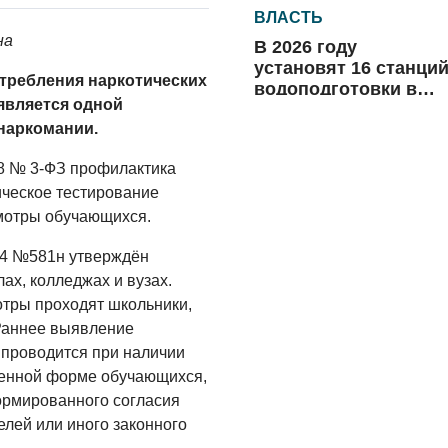
ВЛАСТЬ
на
В 2026 году
установят 16 станци
требления наркотических
водоподготовки в
вляется одной
посёлках области
06.08.2026
наркомании.
ВЛАСТЬ
98 № 3-ФЗ профилактика
Новый учебный год 
ическое тестирование
готовность к
мотры обучающихся.
отопительному
сезону
14 №581н утверждён
06.08.2026
ах, колледжах и вузах.
РАЗЪЯСНЯЕМ
тры проходят школьники,
 Раннее выявление
Где хранить
велосипед?
 проводится при наличии
енной форме обучающихся,
06.08.2026
формированного согласия
лей или иного законного
ОБРАТНАЯ СВЯЗЬ