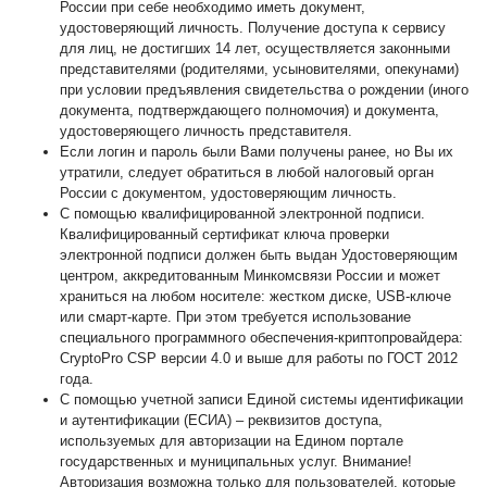
России при себе необходимо иметь документ,
удостоверяющий личность. Получение доступа к сервису
для лиц, не достигших 14 лет, осуществляется законными
представителями (родителями, усыновителями, опекунами)
при условии предъявления свидетельства о рождении (иного
документа, подтверждающего полномочия) и документа,
удостоверяющего личность представителя.
Если логин и пароль были Вами получены ранее, но Вы их
утратили, следует обратиться в любой налоговый орган
России с документом, удостоверяющим личность.
С помощью квалифицированной электронной подписи.
Квалифицированный сертификат ключа проверки
электронной подписи должен быть выдан Удостоверяющим
центром, аккредитованным Минкомсвязи России и может
храниться на любом носителе: жестком диске, USB-ключе
или смарт-карте. При этом требуется использование
специального программного обеспечения-криптопровайдера:
CryptoPro CSP версии 4.0 и выше для работы по ГОСТ 2012
года.
С помощью учетной записи Единой системы идентификации
и аутентификации (ЕСИА) – реквизитов доступа,
используемых для авторизации на Едином портале
государственных и муниципальных услуг. Внимание!
Авторизация возможна только для пользователей, которые