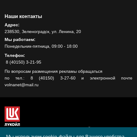
Наши контакты
Адрес:
238530, Зеленоградск, ул. Ленина, 20
Мы работаем:
Понедельник-пятница, 09:00 - 18:00
Телефон:
8 (40150) 3-21-95
По вопросам размещения рекламы обращаться
по тел.: 8 (40150) 3-27-60 и электронной почте
volnanet@mail.ru
Сайт создан при поддержке ООО "ЛУКОЙЛ-КМН" на средства
гранта, полученного в рамках XIII Конкурса социальных и
Мы используем cookie-файлы для Вашего удобства