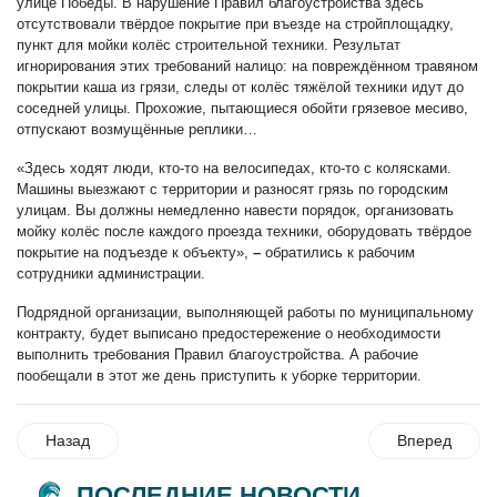
улице Победы. В нарушение Правил благоустройства здесь
отсутствовали твёрдое покрытие при въезде на стройплощадку,
пункт для мойки колёс строительной техники. Результат
игнорирования этих требований налицо: на повреждённом травяном
покрытии каша из грязи, следы от колёс тяжёлой техники идут до
соседней улицы. Прохожие, пытающиеся обойти грязевое месиво,
отпускают возмущённые реплики…
«Здесь ходят люди, кто-то на велосипедах, кто-то с колясками.
Машины выезжают с территории и разносят грязь по городским
улицам. Вы должны немедленно навести порядок, организовать
мойку колёс после каждого проезда техники, оборудовать твёрдое
покрытие на подъезде к объекту»,
–
обратились к рабочим
сотрудники администрации.
Подрядной организации, выполняющей работы по муниципальному
контракту, будет выписано предостережение о необходимости
выполнить требования Правил благоустройства. А рабочие
пообещали в этот же день приступить к уборке территории.
Назад
Вперед
ПОСЛЕДНИЕ НОВОСТИ