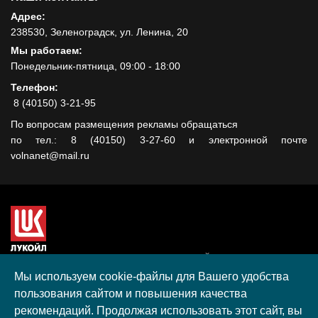
Адрес:
238530, Зеленоградск, ул. Ленина, 20
Мы работаем:
Понедельник-пятница, 09:00 - 18:00
Телефон:
8 (40150) 3-21-95
По вопросам размещения рекламы обращаться
по тел.: 8 (40150) 3-27-60 и электронной почте
volnanet@mail.ru
Сайт создан при поддержке ООО "ЛУКОЙЛ-КМН" на средства
гранта, полученного в рамках XIII Конкурса социальных и
Мы используем cookie-файлы для Вашего удобства
культурных проектов ПАО "ЛУКОЙЛ" на территории
пользования сайтом и повышения качества
Калининградской области в 2020 году
рекомендаций. Продолжая использовать этот сайт, вы
Согласие на обработку персональных данных