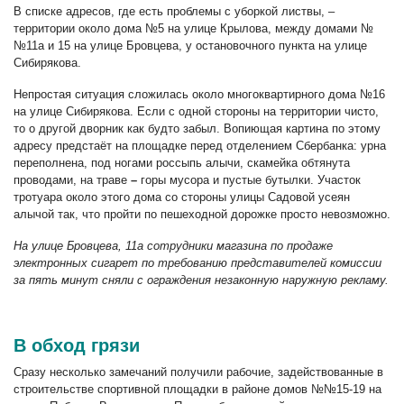
В списке адресов, где есть проблемы с уборкой листвы, –
территории около дома №5 на улице Крылова, между домами №
№11а и 15 на улице Бровцева, у остановочного пункта на улице
Сибирякова.
Непростая ситуация сложилась около многоквартирного дома №16
на улице Сибирякова. Если с одной стороны на территории чисто,
то о другой дворник как будто забыл. Вопиющая картина по этому
адресу предстаёт на площадке перед отделением Сбербанка: урна
переполнена, под ногами россыпь алычи, скамейка обтянута
проводами, на траве
–
горы мусора и пустые бутылки. Участок
тротуара около этого дома со стороны улицы Садовой усеян
алычой так, что пройти по пешеходной дорожке просто невозможно.
На улице Бровцева, 11а сотрудники магазина по продаже
электронных сигарет по требованию представителей комиссии
за пять минут сняли с ограждения незаконную наружную рекламу.
В обход грязи
Сразу несколько замечаний получили рабочие, задействованные в
строительстве спортивной площадки в районе домов №№15-19 на