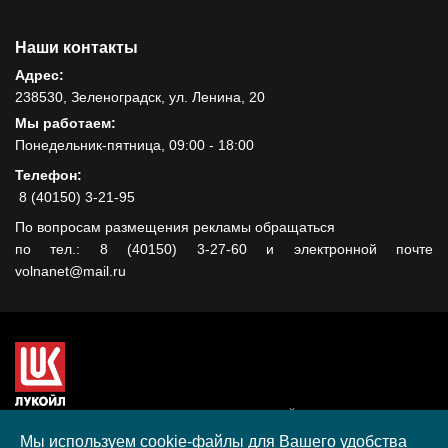
Наши контакты
Адрес:
238530, Зеленоградск, ул. Ленина, 20
Мы работаем:
Понедельник-пятница, 09:00 - 18:00
Телефон:
8 (40150) 3-21-95
По вопросам размещения рекламы обращаться
по тел.: 8 (40150) 3-27-60 и электронной почте
volnanet@mail.ru
Сайт создан при поддержке ООО "ЛУКОЙЛ-КМН" на средства
гранта, полученного в рамках XIII Конкурса социальных и
Мы используем cookie-файлы для Вашего удобства