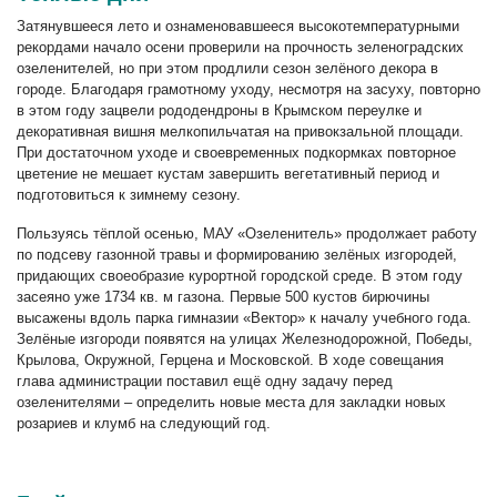
Затянувшееся лето и ознаменовавшееся высокотемпературными
рекордами начало осени проверили на прочность зеленоградских
озеленителей, но при этом продлили сезон зелёного декора в
городе. Благодаря грамотному уходу, несмотря на засуху, повторно
в этом году зацвели рододендроны в Крымском переулке и
декоративная вишня мелкопильчатая на привокзальной площади.
При достаточном уходе и своевременных подкормках повторное
цветение не мешает кустам завершить вегетативный период и
подготовиться к зимнему сезону.
Пользуясь тёплой осенью, МАУ «Озеленитель» продолжает работу
по подсеву газонной травы и формированию зелёных изгородей,
придающих своеобразие курортной городской среде. В этом году
засеяно уже 1734 кв. м газона. Первые 500 кустов бирючины
высажены вдоль парка гимназии «Вектор» к началу учебного года.
Зелёные изгороди появятся на улицах Железнодорожной, Победы,
Крылова, Окружной, Герцена и Московской. В ходе совещания
глава администрации поставил ещё одну задачу перед
озеленителями – определить новые места для закладки новых
розариев и клумб на следующий год.