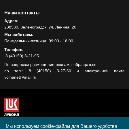
Наши контакты
Адрес:
238530, Зеленоградск, ул. Ленина, 20
Мы работаем:
Понедельник-пятница, 09:00 - 18:00
Телефон:
8 (40150) 3-21-95
По вопросам размещения рекламы обращаться
по тел.: 8 (40150) 3-27-60 и электронной почте
volnanet@mail.ru
Сайт создан при поддержке ООО "ЛУКОЙЛ-КМН" на средства
гранта, полученного в рамках XIII Конкурса социальных и
Мы используем cookie-файлы для Вашего удобства