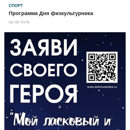
СПОРТ
Программа Дня физкультурника
04.08.2026
ЗЕМЛЯКИ
«Мы радовались, так как видели
результат своего труда»
03.08.2026
О ЧЕМ ПИСАЛА ГАЗЕТА
По страницам архивных газет
03.08.2026