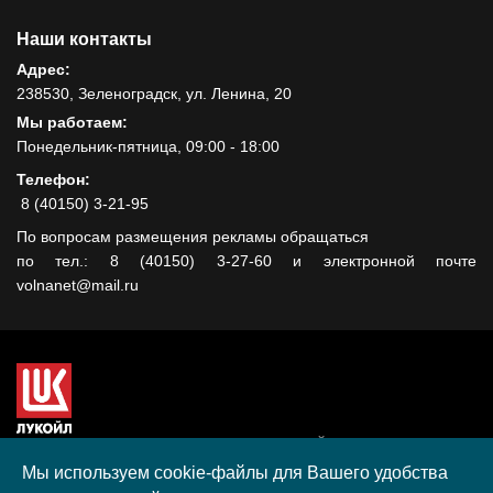
Наши контакты
Адрес:
238530, Зеленоградск, ул. Ленина, 20
Мы работаем:
Понедельник-пятница, 09:00 - 18:00
Телефон:
8 (40150) 3-21-95
По вопросам размещения рекламы обращаться
по тел.: 8 (40150) 3-27-60 и электронной почте
volnanet@mail.ru
Сайт создан при поддержке ООО "ЛУКОЙЛ-КМН" на средства
гранта, полученного в рамках XIII Конкурса социальных и
Мы используем cookie-файлы для Вашего удобства
культурных проектов ПАО "ЛУКОЙЛ" на территории