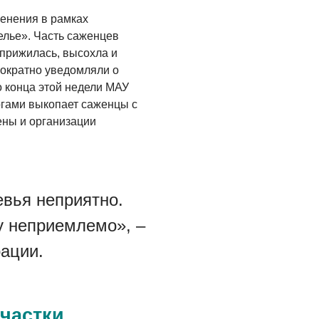
енения в рамках
лье». Часть саженцев
прижилась, высохла и
нократно уведомляли о
 конца этой недели МАУ
огами выкопает саженцы с
ены и организации
вья неприятно.
у неприемлемо», –
ации.
частки