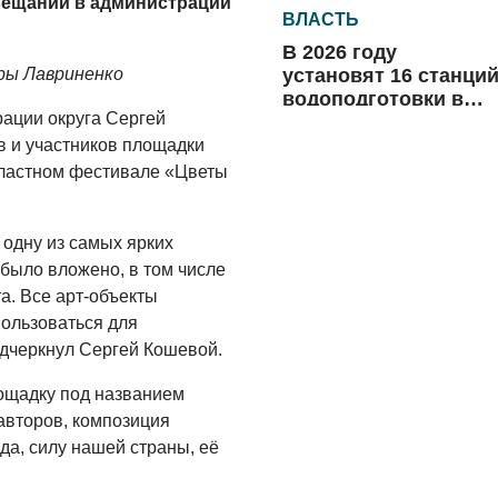
вещании в администрации
ВЛАСТЬ
В 2026 году
установят 16 станци
ры Лавриненко
водоподготовки в
ации округа Сергей
посёлках области
06.08.2026
в и участников площадки
бластном фестивале «Цветы
ВЛАСТЬ
Новый учебный год 
готовность к
одну из самых ярких
отопительному
было вложено, в том числе
сезону
. Все арт-объекты
06.08.2026
пользоваться для
РАЗЪЯСНЯЕМ
дчеркнул Сергей Кошевой.
Где хранить
велосипед?
ощадку под названием
авторов, композиция
06.08.2026
да, силу нашей страны, её
ОБРАТНАЯ СВЯЗЬ