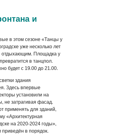
Администрация
онлайн
фонтана и
06.08.2026
ВЛАСТЬ
День памяти и
рвые в этом сезоне «Танцы у
«Симфония
оградске уже несколько лет
народов»
и отдыхающим. Площадка у
превратится в танцпол.
06.08.2026
 будет с 19.00 до 21.00.
ОБЩЕСТВО
светки здания
Новый настил на
ея. Здесь впервые
экотропе
екторы установили на
05.08.2026
, не затрагивая фасад.
т применять для зданий,
му «Архитектурная
дске на 2020-2024 годы»,
 приведён в порядок.