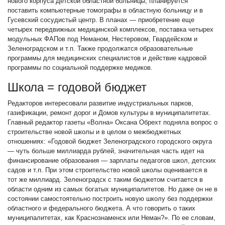
нового корпуса Детской областной больницы, планируется
поставить компьютерные томографы в областную больницу и в
Гусевский сосудистый центр. В планах — приобретение еще
четырех передвижных медицинской комплексов, поставка четырех
модульных ФАПов под Неманом, Нестеровом, Гвардейском и
Зеленоградском и т.п. Также продолжатся образовательные
программы для медицинских специалистов и действие кадровой
программы по социальной поддержке медиков.
Школа = годовой бюджет
Редакторов интересовали развитие индустриальных парков,
газификации, ремонт дорог и Домов культуры в муниципалитетах.
Главный редактор газеты «Волна» Оксана Обрехт подняла вопрос о
строительстве новой школы и в целом о межбюджетных
отношениях: «Годовой бюджет Зеленоградского городского округа
— чуть больше миллиарда рублей, значительная часть идет на
финансирование образования — зарплаты педагогов школ, детских
садов и т.п. При этом строительство новой школы оценивается в
тот же миллиард. Зеленоградск с таким бюджетом считается в
области одним из самых богатых муниципалитетов. Но даже он не в
состоянии самостоятельно построить новую школу без поддержки
областного и федерального бюджета. А что говорить о таких
муниципалитетах, как Краснознаменск или Неман?». По ее словам,