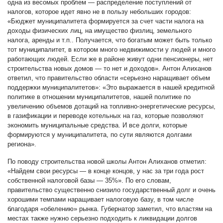
одна из весомых проблем — распределение поступлений от
налогов, которое идет явно не в пользу небольших городов:
«Бюджет муниципалитета формируется за счет части налога на
доходы физических лиц, на имущество физлиц, земельного
налога, аренды и т.п.. Получается, что богатым может быть только
тот муниципалитет, в котором много недвижимости у людей и много
работающих людей. Если же в районе живут одни пенсионеры, нет
строительства новых домов — то нет и доходов». Антон Алиханов
ответил, что правительство области «серьезно наращивает объем
поддержки муниципалитетов»: «Это выражается в нашей кредитной
политике в отношении муниципалитетов, нашей политике по
увеличению объемов дотаций на топливно-энергетические ресурсы,
в газификации и переводе котельных на газ, которые позволяют
экономить муниципальные средства. И все долги, которые
формируются у муниципалитета, по сути являются долгами
региона».
По поводу строительства новой школы Антон Алиханов отметил:
«Найдем свои ресурсы — в конце концов, у нас за три года рост
собственной налоговой базы — 35%». По его словам,
правительство существенно снизило государственный долг и очень
хорошими темпами наращивает налоговую базу, в том числе
благодаря «обелению» рынка. Губернатор заметил, что властям на
местах также нужно серьезно подходить к ликвидации долгов