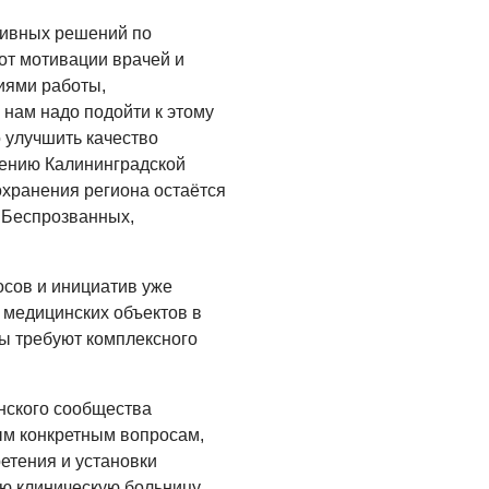
Помощь бойцам
ивных решений по
от мотивации врачей и
05.08.2026
иями работы,
ВЛАСТЬ
 нам надо подойти к этому
 улучшить качество
«Второй старт» для
ветеранов СВО
ению Калининградской
охранения региона остаётся
05.08.2026
й Беспрозванных,
РАЗЪЯСНЯЕМ
Контракт с новой
осов и инициатив уже
выплатой
 медицинских объектов в
05.08.2026
ы требуют комплексного
нского сообщества
м конкретным вопросам,
етения и установки
ую клиническую больницу