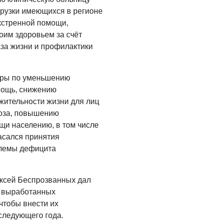
грузки имеющихся в регионе
кстренной помощи,
оим здоровьем за счёт
за жизни и профилактики
меры по уменьшению
мощь, снижению
жительности жизни для лиц
роза, повышению
щи населению, в том числе
асался принятия
лемы дефицита
ексей Беспрозванных дал
 выработанных
 чтобы внести их
следующего года.