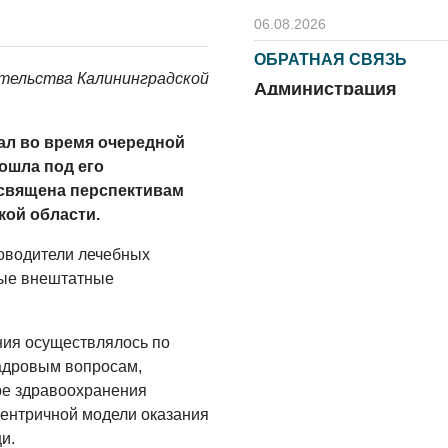
06.08.2026
ОБРАТНАЯ СВЯЗЬ
тельства Калининградской
Администрация
онлайн
ал во время очередной
06.08.2026
рошла под его
ВЛАСТЬ
освящена перспективам
День памяти и
ой области.
«Симфония
народов»
ководители лечебных
ные внештатные
06.08.2026
ОБЩЕСТВО
ия осуществлялось по
Новый настил на
адровым вопросам,
экотропе
ре здравоохранения
05.08.2026
центричной модели оказания
и.
ОБЩЕСТВО