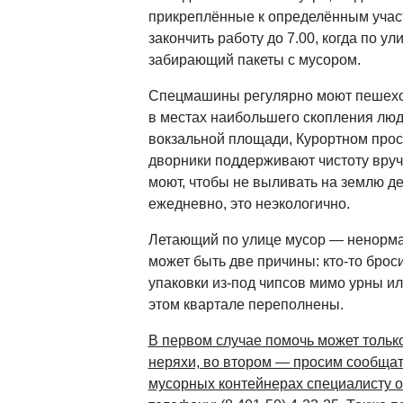
прикреплённые к определённым участ
закончить работу до 7.00, когда по ул
забирающий пакеты с мусором.
Спецмашины регулярно моют пешехо
в местах наибольшего скопления лю
вокзальной площади, Курортном прос
дворники поддерживают чистоту вруч
моют, чтобы не выливать на землю де
ежедневно, это неэкологично.
Летающий по улице мусор — ненормал
может быть две причины: кто-то брос
упаковки из-под чипсов мимо урны и
этом квартале переполнены.
В первом случае помочь может тольк
неряхи, во втором — просим сообщат
мусорных контейнерах специалисту о