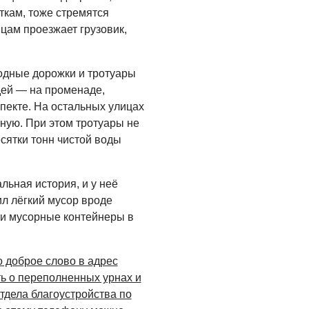
Администрация
кам, тоже стремятся
онлайн
ицам проезжает грузовик,
06.08.2026
ВЛАСТЬ
дные дорожки и тротуары
День памяти и
дей — на променаде,
«Симфония
пекте. На остальных улицах
народов»
ную. При этом тротуары не
сятки тонн чистой воды
06.08.2026
ОБЩЕСТВО
ьная история, и у неё
Новый настил на
ил лёгкий мусор вроде
экотропе
ли мусорные контейнеры в
05.08.2026
о доброе слово в адрес
ь о переполненных урнах и
тдела благоустройства по