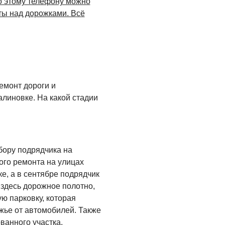
по этому телефону можно
сты над дорожками. Всё
емонт дороги и
алиновке. На какой стадии
бору подрядчика на
ого ремонта на улицах
е, а в сентябре подрядчик
 здесь дорожное полотно,
ю парковку, которая
жье от автомобилей. Также
анного участка.