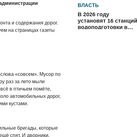
 администрации
ВЛАСТЬ
В 2026 году
установят 16 станци
онта и содержания дорог.
водоподготовки в
ем на страницах газеты
посёлках области
06.08.2026
ВЛАСТЬ
Новый учебный год 
готовность к
отопительному
 слова «совсем». Мусор по
сезону
ру раз за лето мыли
06.08.2026
 всё в птичьем помёте,
РАЗЪЯСНЯЕМ
около автомобильных дорог,
Где хранить
ими кустами.
велосипед?
06.08.2026
льные бригады, которые
ОБРАТНАЯ СВЯЗЬ
 ещё спят. И дворники,