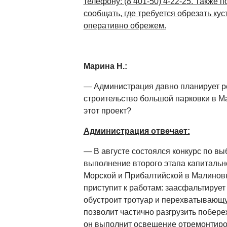
телефону: (8 401-50) 4-22-25. Также 
сообщать, где требуе
тся обрезать ку
оперативно обрежем.
Марина Н.:
— Администрация давно планирует р
строительство большой парковки в М
этот проект?
Администрация отвечает:
— В августе состоялся конкурс по вы
выполнение второго этапа капитальн
Морской и Прибалтийской в Малиновк
приступит к работам: заасфальтирует
обустроит тротуар и перехватывающу
позволит частично разгрузить побере
он выполнит освещение отремонтиров