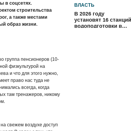
ы в соцсетях.
ВЛАСТЬ
оектом строительства
В 2026 году
ог, а также местами
установят 16 станци
ый образ жизни.
водоподготовки в
посёлках области
06.08.2026
ВЛАСТЬ
Новый учебный год 
во группа пенсионеров (10-
готовность к
ной физкультурой на
отопительному
ева и что для этого нужно,
сезону
06.08.2026
еет право нас туда не
нимались всегда, когда
РАЗЪЯСНЯЕМ
ных там тренажеров, никому
Где хранить
м.
велосипед?
06.08.2026
ОБРАТНАЯ СВЯЗЬ
на свежем воздухе доступ