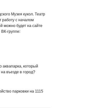
ского Музея кукол. Театр
т работу с началом
й можно будет на сайте
о ВК-группе:
о аквапарка, который
 на въезде в город?
ойство парковки на 1115