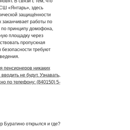
вят. В связи с тем, что
Администрация
онлайн
СШ «Янтарь», здесь
тической защищённости
06.08.2026
к заканчивает работы по
 по принципу домофона,
ВЛАСТЬ
вную площадку через
День памяти и
йствовать пропускная
«Симфония
народов»
я безопасности требуют
аведения.
06.08.2026
ля пенсионеров никаких
ОБЩЕСТВО
вводить не будут. Узнавать,
Новый настил на
но по телефону: (840150) 5-
экотропе
05.08.2026
тр Буратино открылся и где?