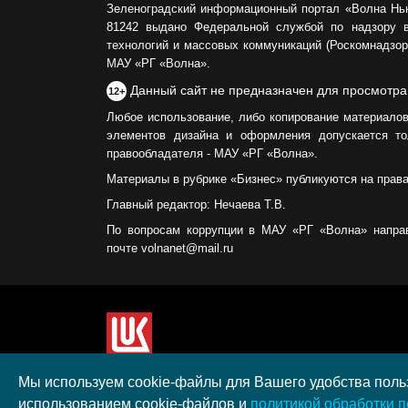
Зеленоградский информационный портал «Волна Нь
81242 выдано Федеральной службой по надзору 
технологий и массовых коммуникаций (Роскомнадзор)
МАУ «РГ «Волна».
Данный сайт не предназначен для просмотра
12+
Любое использование, либо копирование материалов
элементов дизайна и оформления допускается то
правообладателя - МАУ «РГ «Волна».
Материалы в рубрике «Бизнес» публикуются на прав
Главный редактор: Нечаева Т.В.
По вопросам коррупции в МАУ «РГ «Волна» напра
почте volnanet@mail.ru
Сайт создан при поддержке ООО "ЛУКОЙЛ-КМН" н
Мы используем cookie-файлы для Вашего удобства польз
полученного в рамках XIII Конкурса социальных 
использованием cookie-файлов и
политикой обработки 