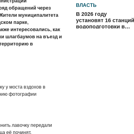
инистрации
ВЛАСТЬ
 ряд обращений через
В 2026 году
Жители муниципалитета
установят 16 станци
ском парке,
водоподготовки в
акже интересовались, как
посёлках области
ки шлагбаумов на въезд и
06.08.2026
территорию в
ВЛАСТЬ
Новый учебный год 
готовность к
отопительному
сезону
06.08.2026
ку у моста вздохов в
РАЗЪЯСНЯЕМ
ению фотографии
Где хранить
велосипед?
06.08.2026
нить лавочку передали
ОБРАТНАЯ СВЯЗЬ
ца её починят.