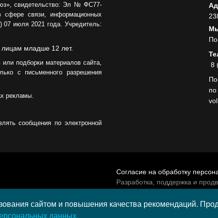
юз», свидетельство: Эл № ФС77-
Ад
в сфере связи, информационных
23
 07 июля 2021 года. Учредитель:
Мы
По
 лицам младше 12 лет.
Те
 или подборки материалов сайта,
8 
лько с письменного разрешения
По
по
ах рекламы.
vo
влять сообщения по электронной
Согласие на обработку персон
Разработка, поддержка и прод
© 2026 МАУ «Редакция общест
а средства гранта,
ования сайтом и повышения качества рекомендаций. Продо
и культурных проектов ПАО
персональных данных.