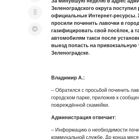
За минувшую неделю в адрес адм
Зеленоградского округа поступил
официальные Интернет-ресурсы. 
просили починить лавочки в город
газифицировать свой посёлок, а т
автомобилям такси после установ
выезд попасть на привокзальную 
Зеленоградске.
Владимир А.:
– Обратился с просьбой починить лав
городском парке, приложив к сообщ
повреждённой скамейки.
Администрация отвечает
:
– Информацию о необходимости почи
коммунальной службе. До конца меся