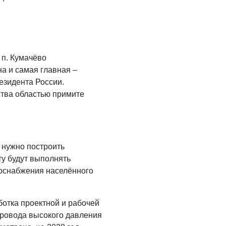
Администрация
онлайн
06.08.2026
ВЛАСТЬ
 п. Кумачёво
День памяти и
а и самая главная –
«Симфония
езидента России.
народов»
ства областью примите
06.08.2026
ОБЩЕСТВО
Новый настил на
 нужно построить
экотропе
ту будут выполнять
05.08.2026
зоснабжения населённого
отка проектной и рабочей
провода высокого давления