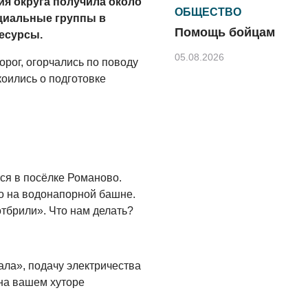
я округа получила около
ОБЩЕСТВО
циальные группы в
Помощь бойцам
есурсы.
05.08.2026
рог, огорчались по поводу
оились о подготовке
ВЛАСТЬ
«Второй старт» для
ветеранов СВО
05.08.2026
ДЕНЬ ЗА ДНЕМ
ся в посёлке Романово.
Контракт с новой
о на водонапорной башне.
выплатой
тбрили». Что нам делать?
05.08.2026
РАЗЪЯСНЯЕМ
ала», подачу электричества
В Центре
 на вашем хуторе
обеспечения
безопасности