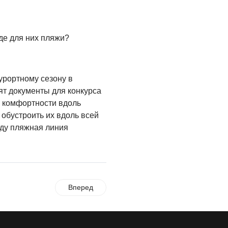
где для них пляжи?
урортному сезону в
ят документы для конкурса
 комфортности вдоль
обустроить их вдоль всей
оду пляжная линия
Вперед