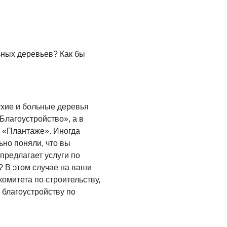
напомнили правила
05.08.2026
безопасного отдыха
КУЛЬТУРА
Афиша
Зеленоградска
ьных деревьев? Как бы
04.08.2026
РАЗЪЯСНЯЕМ
Борьба с
ухие и больные деревья
борщевиком
Благоустройство», а в
продолжается
 «Плантаже». Иногда
но поняли, что вы
04.08.2026
предлагает услуги по
? В этом случае на ваши
комитета по строительству,
благоустройству по