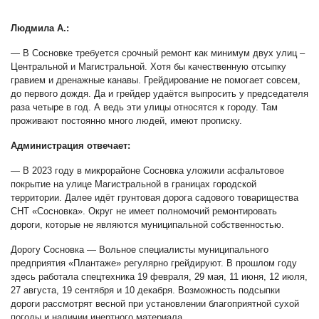
Людмила А.
:
— В Сосновке требуется срочный ремонт как минимум двух улиц –
Центральной и Магистральной. Хотя бы качественную отсыпку
гравием и дренажные канавы. Грейдирование не помогает совсем,
до первого дождя. Да и грейдер удаётся выпросить у председателя
раза четыре в год. А ведь эти улицы относятся к городу. Там
проживают постоянно много людей, имеют прописку.
Администрация отвечает
:
— В 2023 году в микрорайоне Сосновка уложили асфальтовое
покрытие на улице Магистральной в границах городской
территории. Далее идёт грунтовая дорога садового товарищества
СНТ «Сосновка». Округ не имеет полномочий ремонтировать
дороги, которые не являются муниципальной собственностью.
Дорогу Сосновка — Вольное специалисты муниципального
предприятия «Плантаже» регулярно грейдируют. В прошлом году
здесь работала спецтехника 19 февраля, 29 мая, 11 июня, 12 июля,
27 августа, 19 сентября и 10 декабря. Возможность подсыпки
дороги рассмотрят весной при установлении благоприятной сухой
погоды и наличии инертного материала.