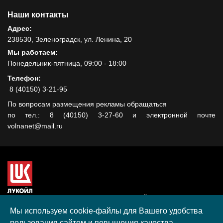
Наши контакты
Адрес:
238530, Зеленоградск, ул. Ленина, 20
Мы работаем:
Понедельник-пятница, 09:00 - 18:00
Телефон:
8 (40150) 3-21-95
По вопросам размещения рекламы обращаться
по тел.: 8 (40150) 3-27-60 и электронной почте
volnanet@mail.ru
Сайт создан при поддержке ООО "ЛУКОЙЛ-КМН" на средства
гранта, полученного в рамках XIII Конкурса социальных и
Мы используем cookie-файлы для Вашего удобства
культурных проектов ПАО "ЛУКОЙЛ" на территории
пользования сайтом и повышения качества