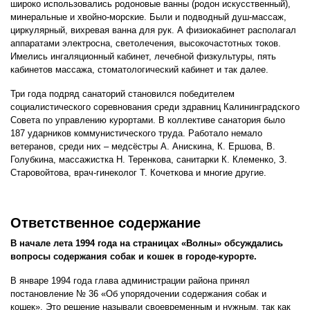
широко использовались родоновые ванны (родон искусственный),
минеральные и хвойно-морские. Были и подводный душ-массаж,
циркулярный, вихревая ванна для рук. А физиокабинет располагал
аппаратами электросна, светолечения, высокочастотных токов.
Имелись ингаляционный кабинет, лечебной физкультуры, пять
кабинетов массажа, стоматологический кабинет и так далее.
Три года подряд санаторий становился победителем
социалистического соревнования среди здравниц Калининградского
Совета по управлению курортами. В коллективе санатория было
187 ударников коммунистического труда. Работало немало
ветеранов, среди них – медсёстры А. Анискина, К. Ершова, В.
Голубкина, массажистка Н. Теренкова, санитарки К. Клеменко, З.
Старовойтова, врач-гинеколог Т. Кочеткова и многие другие.
Ответственное содержание
В начале лета 1994 года на страницах «Волны» обсуждались
вопросы содержания собак и кошек в городе-курорте.
В январе 1994 года глава администрации района принял
постановление № 36 «Об упорядочении содержания собак и
кошек». Это решение называли своевременным и нужным, так как