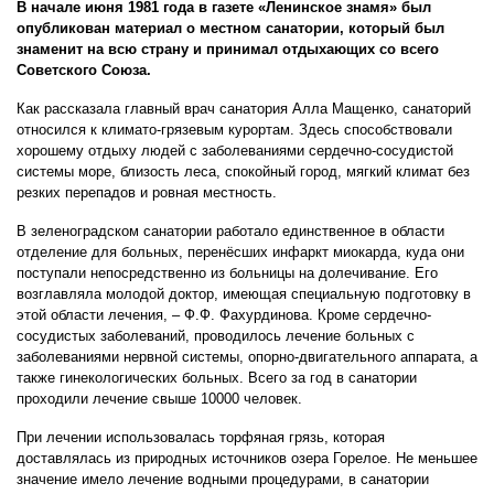
В начале июня 1981 года в газете «Ленинское знамя» был
опубликован материал о местном санатории, который был
знаменит на всю страну и принимал отдыхающих со всего
Советского Союза.
Как рассказала главный врач санатория Алла Мащенко, санаторий
относился к климато-грязевым курортам. Здесь способствовали
хорошему отдыху людей с заболеваниями сердечно-сосудистой
системы море, близость леса, спокойный город, мягкий климат без
резких перепадов и ровная местность.
В зеленоградском санатории работало единственное в области
отделение для больных, перенёсших инфаркт миокарда, куда они
поступали непосредственно из больницы на долечивание. Его
возглавляла молодой доктор, имеющая специальную подготовку в
этой области лечения, – Ф.Ф. Фахурдинова. Кроме сердечно-
сосудистых заболеваний, проводилось лечение больных с
заболеваниями нервной системы, опорно-двигательного аппарата, а
также гинекологических больных. Всего за год в санатории
проходили лечение свыше 10000 человек.
При лечении использовалась торфяная грязь, которая
доставлялась из природных источников озера Горелое. Не меньшее
значение имело лечение водными процедурами, в санатории