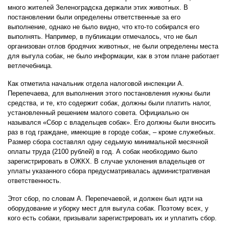
много жителей Зеленоградска держали этих животных. В
постановлении были определены ответственные за его
выполнение, однако не было видно, что кто-то собирался его
выполнять. Например, в публикации отмечалось, что не был
организован отлов бродячих животных, не были определены места
для выгула собак, не было информации, как в этом плане работает
ветлечебница.
Как отметила начальник отдела налоговой инспекции А.
Перепечаева, для выполнения этого постановления нужны были
средства, и те, кто содержит собак, должны были платить налог,
установленный решением малого совета. Официально он
назывался «Сбор с владельцев собак». Его должны были вносить
раз в год граждане, имеющие в городе собак, – кроме служебных.
Размер сбора составлял одну седьмую минимальной месячной
оплаты труда (2100 рублей) в год. А собак необходимо было
зарегистрировать в ОЖКХ. В случае уклонения владельцев от
уплаты указанного сбора предусматривалась административная
ответственность.
Этот сбор, по словам А. Перепечаевой, и должен был идти на
оборудование и уборку мест для выгула собак. Поэтому всех, у
кого есть собаки, призывали зарегистрировать их и уплатить сбор.