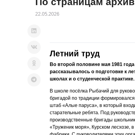
По страницам архив
22.05.2026
Летний труд
Во второй половине мая 1981 года
рассказывалось о подготовке к ле
школах и о студенческой практике.
В школе посёлка Рыбачий для руково
бригадой по традиции формировался
штаб «Алые паруса», в который вход
старательные ребята. Под руководс
производственные бригады школьник
«Труженик моря», Курском лесхозе, 
фабрики. С руководителями этих орг