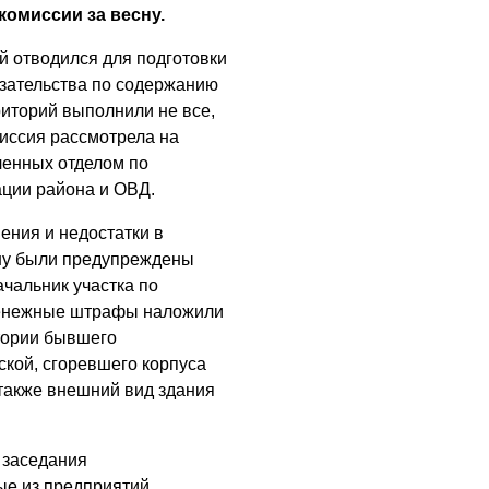
омиссии за весну.
Где хранить
велосипед?
 отводился для подготовки
язательства по содержанию
06.08.2026
риторий выполнили не все,
ОБРАТНАЯ СВЯЗЬ
миссия рассмотрела на
Администрация
ленных отделом по
онлайн
ции района и ОВД.
06.08.2026
ения и недостатки в
ону были предупреждены
ВЛАСТЬ
чальник участка по
День памяти и
Денежные штрафы наложили
«Симфония
тории бывшего
народов»
ской, сгоревшего корпуса
06.08.2026
также внешний вид здания
ОБЩЕСТВО
Новый настил на
 заседания
экотропе
ые из предприятий