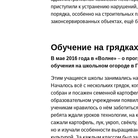
приступили к устранению нарушений,
порядка, особенно на строительных 
законсервированных объектах, ещё б
Обучение на грядка
В мае 2016 года в «Волне»
–
о про
обучения на школьном огороде в Г
Этим учащиеся школы занимались на 
Началось всё с нескольких грядок, к
собран и посажен семенной картофель
образовательном учреждении появил
ученикам нравилось о нём заботитьс
ребята ждали уроков технологии, на 
сажали картофель, лук, укроп, свёклу
но и изучали особенности выращивани
культурой. За каждым классом был з