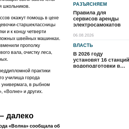
РАЗЪЯСНЯЕМ
я школьников.
Правила для
ассов окажут помощь в цехе
сервисов аренды
электросамокатов
 девочки-старшеклассницы
и и к концу четверти
06.08.2026
 сложных швейных машинках.
 вменили прополку
ВЛАСТЬ
ого вала, очистку леса,
В 2026 году
ных.
установят 16 станци
водоподготовки в
реддипломной практики
посёлках области
06.08.2026
го училища города
х универмага, в рыбном
ВЛАСТЬ
, «Волне» и других.
Новый учебный год 
готовность к
отопительному
сезону
– далеко
06.08.2026
года «Волна» сообщала об
РАЗЪЯСНЯЕМ