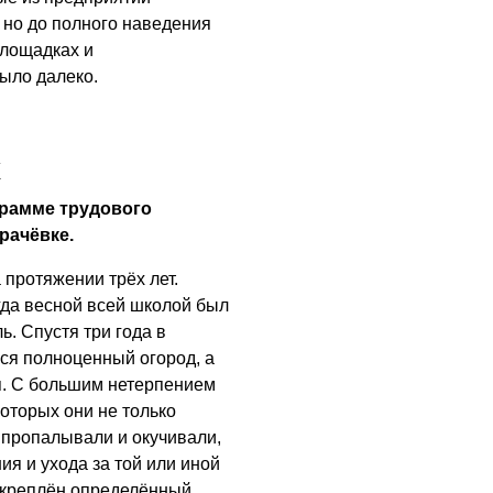
 но до полного наведения
05.08.2026
площадках и
ыло далеко.
х
грамме трудового
рачёвке.
протяжении трёх лет.
огда весной всей школой был
. Спустя три года в
ся полноценный огород, а
я. С большим нетерпением
которых они не только
, пропалывали и окучивали,
я и ухода за той или иной
акреплён определённый