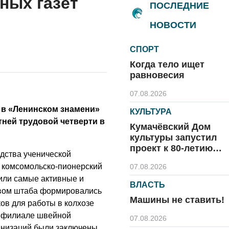
ных газет
ПОСЛЕДНИЕ
НОВОСТИ
СПОРТ
Когда тело ищет
равновесия
07.08.2026
 в «Ленинском знамени»
КУЛЬТУРА
тней трудовой четверти в
Кумачёвский Дом
культуры запустил
проект к 80-летию
дства ученической
области и посёлка
 комсомольско-пионерский
07.08.2026
или самые активные и
ВЛАСТЬ
твом штаба формировались
Машины не ставить!
ов для работы в колхозе
в филиале швейной
07.08.2026
анизаций были заключены