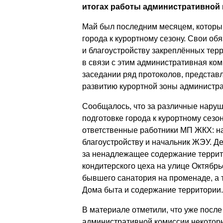
итогах работы административной к
Май был последним месяцем, который
города к курортному сезону. Свои об
и благоустройству закреплённых тер
в связи с этим административная ко
заседании ряд протоколов, представ
развитию курортной зоны администра
Сообщалось, что за различные наруш
подготовке города к курортному сез
ответственные работники МП ЖКХ: на
благоустройству и начальник ЖЭУ. 
за ненадлежащее содержание терри
кондитерского цеха на улице Октябрь
бывшего санатория на променаде, а 
Дома быта и содержание территории.
В материале отметили, что уже после
административной комиссии некотор