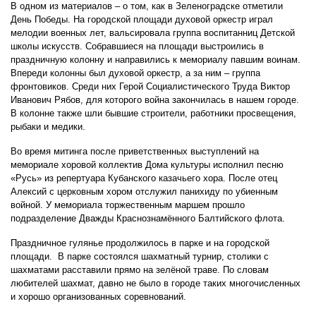
В одном из материалов – о том, как в Зеленоградске отметили
День Победы. На городской площади духовой оркестр играл
мелодии военных лет, вальсировала группа воспитанниц Детской
школы искусств. Собравшиеся на площади выстроились в
праздничную колонну и направились к мемориалу павшим воинам.
Впереди колонны был духовой оркестр, а за ним – группа
фронтовиков. Среди них Герой Социалистического Труда Виктор
Иванович Рябов, для которого война закончилась в нашем городе.
В колонне также шли бывшие строители, работники просвещения,
рыбаки и медики.
Во время митинга после приветственных выступлений на
мемориале хоровой коллектив Дома культуры исполнил песню
«Русь» из репертуара Кубанского казачьего хора. После отец
Алексий с церковным хором отслужил панихиду по убиенным
войной. У мемориала торжественным маршем прошло
подразделение Дважды Краснознамённого Балтийского флота.
Праздничное гулянье продолжилось в парке и на городской
площади. В парке состоялся шахматный турнир, столики с
шахматами расставили прямо на зелёной траве. По словам
любителей шахмат, давно не было в городе таких многочисленных
и хорошо организованных соревнований.