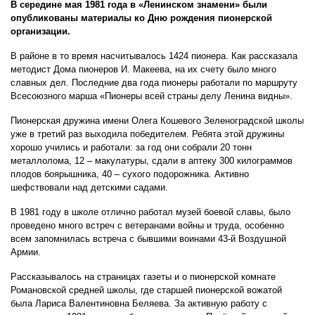
В середине мая 1981 года в «Ленинском знамени» были
опубликованы материалы ко Дню рождения пионерской
организации.
В районе в то время насчитывалось 1424 пионера. Как рассказала
методист Дома пионеров И. Макеева, на их счету было много
славных дел. Последние два года пионеры работали по маршруту
Всесоюзного марша «Пионеры всей страны делу Ленина видны».
Пионерская дружина имени Олега Кошевого Зеленоградской школы
уже в третий раз выходила победителем. Ребята этой дружины
хорошо учились и работали: за год они собрали 20 тонн
металлолома, 12 – макулатуры, сдали в аптеку 300 килограммов
плодов боярышника, 40 – сухого подорожника. Активно
шефствовали над детскими садами.
В 1981 году в школе отлично работал музей боевой славы, было
проведено много встреч с ветеранами войны и труда, особенно
всем запомнилась встреча с бывшими воинами 43-й Воздушной
Армии.
Рассказывалось на страницах газеты и о пионерской комнате
Романовской средней школы, где старшей пионерской вожатой
была Лариса Валентиновна Беляева. За активную работу с