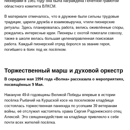
пионерами в 1981 году она была награждена Почётной грамотой
областного комитета ВЛКСМ.
В материале отмечалось, что в дружине были сильны трудовые
традиции, царили дружба и взаимовыручка, чтили пионерские
ритуалы. Здесь планировалась работа, велись оживлённые споры,
рождались интересные идеи. Пионеры с охотой помогали совхозу,
также в школе велась большая целенаправленная поисковая
работа. Каждый пионерский отряд боролся за звание героя,
погибшего в боях под их посёлком.
Торжественный марш и духовой оркестр
В середине мая 1994 года «Волна» рассказала о мероприятиях,
посвящённых 9 Мая.
Накануне 49-й годовщины Великой Победы впервые в истории
посёлка Рыбачий на Куршской косе на поселковом кладбище
состоялась торжественная панихида по усопшим 39 ветеранам
войны, её отслужил настоятель храма Сергия Радонежского отец
Алексей. Это священнодействие на кладбище привлекло к себе
почти всех жителей посёлка.