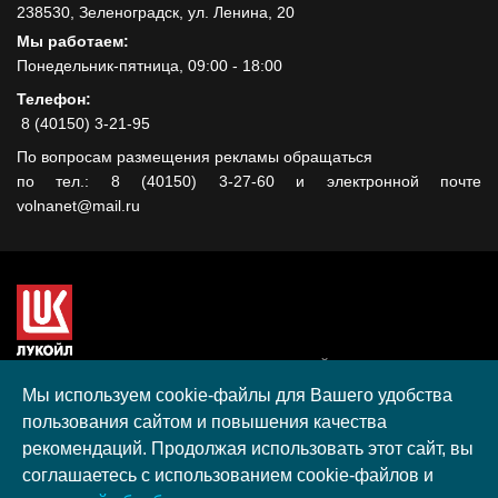
238530, Зеленоградск, ул. Ленина, 20
Мы работаем:
Понедельник-пятница, 09:00 - 18:00
Телефон:
8 (40150) 3-21-95
По вопросам размещения рекламы обращаться
по тел.: 8 (40150) 3-27-60 и электронной почте
volnanet@mail.ru
Сайт создан при поддержке ООО "ЛУКОЙЛ-КМН" на средства
гранта, полученного в рамках XIII Конкурса социальных и
Мы используем cookie-файлы для Вашего удобства
культурных проектов ПАО "ЛУКОЙЛ" на территории
пользования сайтом и повышения качества
Калининградской области в 2020 году
рекомендаций. Продолжая использовать этот сайт, вы
Согласие на обработку персональных данных
соглашаетесь с использованием cookie-файлов и
Разработка, поддержка и продвижение S-Media group