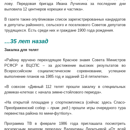
лову. Передовая бригада Ивана Лучихина за последние дни
выловила 12 центнеров корюшки и частика».
В газете также опубликован список зарегистрированных кандидатов
в депутаты районного, сельского и поселкового Советов депутатов
трудящихся. Есть среди них и граждане 1900 года рождения.
…35 лет назад
Закалка для телят
«Району вручено переходящее Красное знамя Совета Министров
РСФСР и ВЦСПС – за достижение высоких результатов во
Всероссийском социалистическом соревновании, успешное
выполнение планов на 1985 год и заданий 11-й пятилетки».
«В совхозе «Дивный 112 телят прошли закалку в специальных
домиках-клетках с начала зимне-стойлового периода».
«На открытой площадке у спорткомплекса (сейчас здесь Спасо-
Преображенский собор –
прим. ред.
) прошли игры очередного тура
первенства района по мини-футболу».
Программа ТВ в феврале 1986 года приглашала посмотреть
воскресным вечером передачу Валентины Леонтьевой «От всей