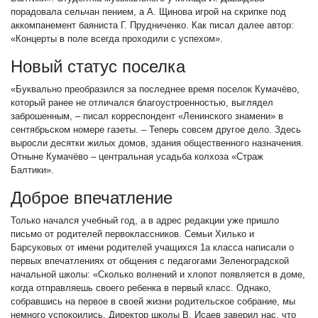
порадовала сельчан пением, а А. Щинова игрой на скрипке под
аккомпанемент баяниста Г. Прудниченко. Как писал далее автор:
«Концерты в поле всегда проходили с успехом».
Новый статус поселка
«Буквально преобразился за последнее время поселок Кумачёво,
который ранее не отличался благоустроенностью, выглядел
заброшенным, – писал корреспондент «Ленинского знамени» в
сентябрьском номере газеты. – Теперь совсем другое дело. Здесь
выросли десятки жилых домов, здания общественного назначения.
Отныне Кумачёво – центральная усадьба колхоза «Страж
Балтики».
Доброе впечатление
Только начался учебный год, а в адрес редакции уже пришло
письмо от родителей первоклассников. Семьи Хилько и
Барсуковых от имени родителей учащихся 1а класса написали о
первых впечатлениях от общения с педагогами Зеленоградской
начальной школы: «Сколько волнений и хлопот появляется в доме,
когда отправляешь своего ребенка в первый класс. Однако,
собравшись на первое в своей жизни родительское собрание, мы
немного успокоились. Директор школы В. Исаев заверил нас, что