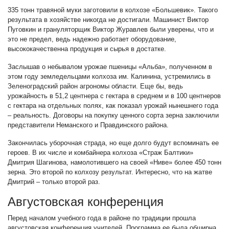
335 тонн травяной муки заготовили в колхозе «Большевик». Такого
результата в хозяйстве никогда не достигали. Машинист Виктор
Пуговкин и грануляторщик Виктор Журавлев были уверены, что и
это не предел, ведь надежно работает оборудование,
высококачественна продукция и сырья в достатке.
Заслышав о небывалом урожае пшеницы «Альба», полученном в
этом году земледельцами колхоза им. Калинина, устремились в
Зеленоградский район агрономы области. Еще бы, ведь
урожайность в 51,2 центнера с гектара в среднем и в 100 центнеров
с гектара на отдельных полях, как показал урожай нынешнего года
– реальность. Договоры на покупку ценного сорта зерна заключили
представители Неманского и Правдинского района.
Закончилась уборочная страда, но еще долго будут вспоминать ее
героев. В их числе и комбайнера колхоза «Страж Балтики»
Дмитрия Шагинова, намолотившего на своей «Ниве» более 450 тонн
зерна. Это второй по колхозу результат. Интересно, что на жатве
Дмитрий – только второй раз.
Августовская конференция
Перед началом учебного года в районе по традиции прошла
августовская конференция учителей. Программа ее была обширна