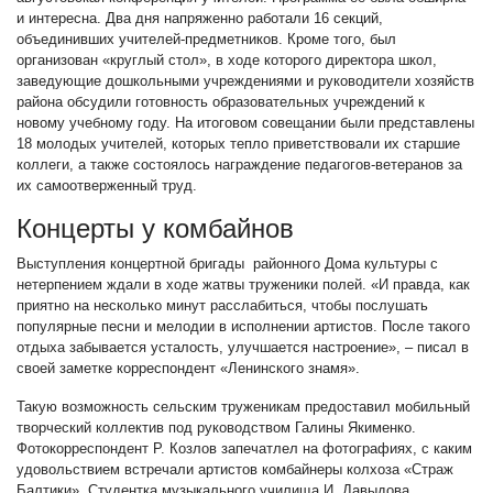
и интересна. Два дня напряженно работали 16 секций,
объединивших учителей-предметников. Кроме того, был
организован «круглый стол», в ходе которого директора школ,
заведующие дошкольными учреждениями и руководители хозяйств
района обсудили готовность образовательных учреждений к
новому учебному году. На итоговом совещании были представлены
18 молодых учителей, которых тепло приветствовали их старшие
коллеги, а также состоялось награждение педагогов-ветеранов за
их самоотверженный труд.
Концерты у комбайнов
Выступления концертной бригады районного Дома культуры с
нетерпением ждали в ходе жатвы труженики полей. «И правда, как
приятно на несколько минут расслабиться, чтобы послушать
популярные песни и мелодии в исполнении артистов. После такого
отдыха забывается усталость, улучшается настроение», – писал в
своей заметке корреспондент «Ленинского знамя».
Такую возможность сельским труженикам предоставил мобильный
творческий коллектив под руководством Галины Якименко.
Фотокорреспондент Р. Козлов запечатлел на фотографиях, с каким
удовольствием встречали артистов комбайнеры колхоза «Страж
Балтики». Студентка музыкального училища И. Давыдова