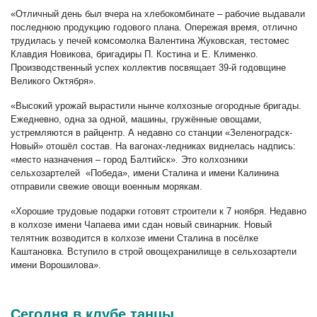
«Отличный день был вчера на хлебокомбинате – рабочие выдавали
последнюю продукцию годового плана. Опережая время, отлично
трудилась у печей комсомолка Валентина Жуковская, тестомес
Клавдия Новикова, бригадиры П. Костина и Е. Клименко.
Производственный успех коллектив посвящает 39-й годовщине
Великого Октября».
«Высокий урожай вырастили нынче колхозные огородные бригады.
Ежедневно, одна за одной, машины, гружённые овощами,
устремляются в райцентр. А недавно со станции «Зеленоградск-
Новый» отошёл состав. На вагонах-ледниках виднелась надпись:
«место назначения – город Балтийск». Это колхозники
сельхозартелей «Победа», имени Сталина и имени Калинина
отправили свежие овощи военным морякам.
«Хорошие трудовые подарки готовят строители к 7 ноября. Недавно
в колхозе имени Чапаева ими сдан новый свинарник. Новый
телятник возводится в колхозе имени Сталина в посёлке
Каштановка. Вступило в строй овощехранилище в сельхозартели
имени Ворошилова».
Сегодня в клубе танцы…