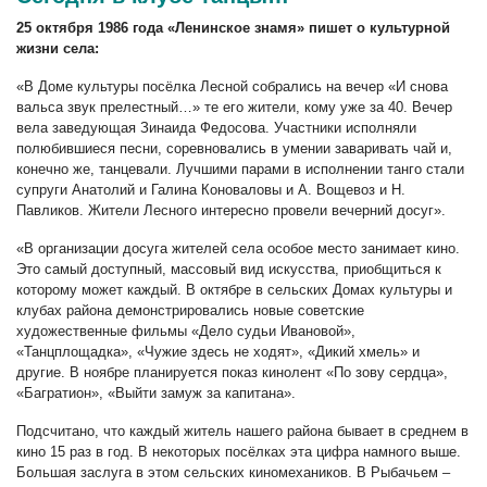
25 октября 1986 года «Ленинское знамя» пишет о культурной
жизни села:
«В Доме культуры посёлка Лесной собрались на вечер «И снова
вальса звук прелестный…» те его жители, кому уже за 40. Вечер
вела заведующая Зинаида Федосова. Участники исполняли
полюбившиеся песни, соревновались в умении заваривать чай и,
конечно же, танцевали. Лучшими парами в исполнении танго стали
супруги Анатолий и Галина Коноваловы и А. Вощевоз и Н.
Павликов. Жители Лесного интересно провели вечерний досуг».
«В организации досуга жителей села особое место занимает кино.
Это самый доступный, массовый вид искусства, приобщиться к
которому может каждый. В октябре в сельских Домах культуры и
клубах района демонстрировались новые советские
художественные фильмы «Дело судьи Ивановой»,
«Танцплощадка», «Чужие здесь не ходят», «Дикий хмель» и
другие. В ноябре планируется показ кинолент «По зову сердца»,
«Багратион», «Выйти замуж за капитана».
Подсчитано, что каждый житель нашего района бывает в среднем в
кино 15 раз в год. В некоторых посёлках эта цифра намного выше.
Большая заслуга в этом сельских киномехаников. В Рыбачьем –