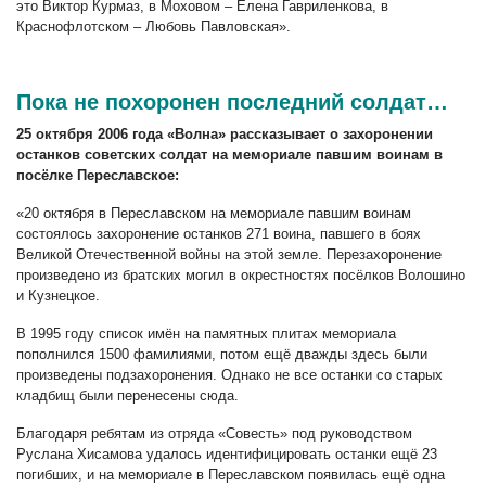
это Виктор Курмаз, в Моховом – Елена Гавриленкова, в
Краснофлотском – Любовь Павловская».
Пока не похоронен последний солдат…
25 октября 2006 года «Волна» рассказывает о захоронении
останков советских солдат на мемориале павшим воинам в
посёлке Переславское:
«20 октября в Переславском на мемориале павшим воинам
состоялось захоронение останков 271 воина, павшего в боях
Великой Отечественной войны на этой земле. Перезахоронение
произведено из братских могил в окрестностях посёлков Волошино
и Кузнецкое.
В 1995 году список имён на памятных плитах мемориала
пополнился 1500 фамилиями, потом ещё дважды здесь были
произведены подзахоронения. Однако не все останки со старых
кладбищ были перенесены сюда.
Благодаря ребятам из отряда «Совесть» под руководством
Руслана Хисамова удалось идентифицировать останки ещё 23
погибших, и на мемориале в Переславском появилась ещё одна