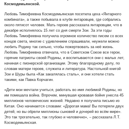
Космодемьянской.
Любовь Тимофеевна Космодемьянская посетила цеха «Янтарного
комбината», а также побывала в клубе янтаровцев, где собрались
около пятисот человек. Мать героев рассказала янтаровцам, что в
декабре исполнялось 15 лет со дня смерти Зои. За эти годы
Любовь Тимофеевна получила огромное количество писем со всех
концов света, многие с удивлением спрашивали, неужели можно
любить Родину так сильно, чтобы пожертвовать за неё жизнь.
Любовь Тимофеевна отвечала, что в Советском Союзе все герои,
горячие патриоты своей Родины, и воспитываются они с малых лет,
начиная с пионерской организации. Этому благородному делу, по
словам матери героев, служила и литература. Настольной книгой
Зои и Шуры была «Как закалялась сталь», и они хотели стать
такими, как Павка Корчагин.
«Дети мои мечтали учиться, работать во имя любимой Родины, но
им помешала война. Впрочем, минувшая кровавая бойня унесла 45
миллионов человеческих жизней. Недавно я получила письмо из
Китая. Оно начинается словами: «Дорогая мама! Вы потеряли двух
детей, но вы обрели миллионы сыновей и дочерей во всём мире».
Это так трогательно, так глубоко и человечно», – рассказала Л.Т.
Космодемьянская.