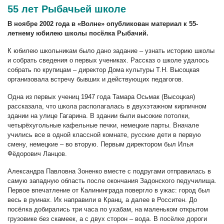
55 лет Рыбачьей школе
В ноябре 2002 года в «Волне» опубликован материал к 55-
летнему юбилею школы посёлка Рыбачий.
К юбилею школьникам было дано задание – узнать историю школы
и собрать сведения о первых учениках. Рассказ о школе удалось
собрать по крупицам – директор Дома культуры Т.Н. Высоцкая
организовала встречу бывших и действующих педагогов.
Одна из первых учениц 1947 года Тамара Осьмак (Высоцкая)
рассказала, что школа располагалась в двухэтажном кирпичном
здании на улице Гагарина. В здании были высокие потолки,
четырёхугольные кафельные печки, немецкие парты. Вначале
учились все в одной классной комнате, русские дети в первую
смену, немецкие – во вторую. Первым директором был Илья
Фёдорович Ланцов.
Александра Павловна Зоненко вместе с подругами отправилась в
самую западную область после окончания Задонского педучилища.
Первое впечатление от Калининграда повергло в ужас: город был
весь в руинах. Их направили в Кранц, а далее в Росситен. До
посёлка добирались три часа по ухабам, на маленьком открытом
грузовике без скамеек, а с двух сторон – вода. В посёлке дороги