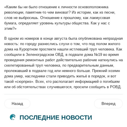
«Каким бы ни было отношение к личности основоположника
революции, памятник-то чем виноват? Из истории, как из песни,
слов не выбросишь. Отношение к прошлому, как лакмусовая
бумага, определяет уровень культуры общества. Как у нас с
этим?»
В одном из номеров в конце августа была опубликована непраздная
новость: по городу разнеслись слухи о том, что под полом жилого
дома на Курортном проспекте нашли истлевший труп человека. Как
сообщили в Зеленоградском ОВД, в подвале дома №19 во время
проведения ремонтных работ действительно рабочие наткнулись на
скелетированный труп человека, по предварительным данным,
пролежавший в подвале год или немного больше. Прежний хозяин
дома умер, наследники стали приводить жильё в порядок, и вот
такой «сюрприз». Всех, кто располагает информацией о погибшем
или об обстоятельствах случившегося, просили сообщить в РОВД.
Назад
Вперед
ПОСЛЕДНИЕ НОВОСТИ