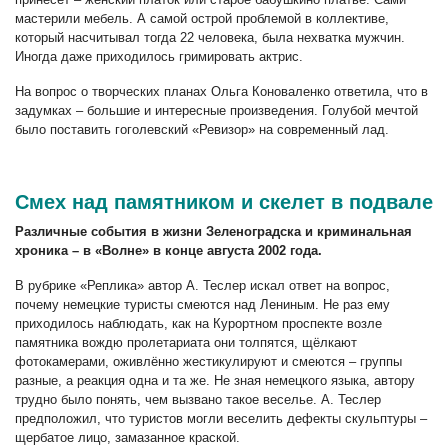
мастерили мебель. А самой острой проблемой в коллективе,
который насчитывал тогда 22 человека, была нехватка мужчин.
Иногда даже приходилось гримировать актрис.
На вопрос о творческих планах Ольга Коноваленко ответила, что в
задумках – большие и интересные произведения. Голубой мечтой
было поставить гоголевский «Ревизор» на современный лад.
Смех над памятником и скелет в подвале
Р
азличные события в жизни Зеленоградска и криминальная
хроника – в «Волне» в конце августа 2002 года.
В рубрике «Реплика» автор А. Теслер искал ответ на вопрос,
почему немецкие туристы смеются над Лениным. Не раз ему
приходилось наблюдать, как на Курортном проспекте возле
памятника вождю пролетариата они толпятся, щёлкают
фотокамерами, оживлённо жестикулируют и смеются – группы
разные, а реакция одна и та же. Не зная немецкого языка, автору
трудно было понять, чем вызвано такое веселье. А. Теслер
предположил, что туристов могли веселить дефекты скульптуры –
щербатое лицо, замазанное краской.