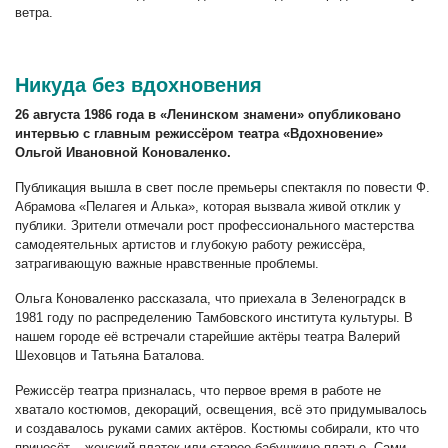
ветра.
Никуда без вдохновения
26 августа 1986 года в «Ленинском знамени» опубликовано
интервью с главным режиссёром театра «Вдохновение»
Ольгой Ивановной Коноваленко.
Публикация вышла в свет после премьеры спектакля по повести Ф.
Абрамова «Пелагея и Алька», которая вызвала живой отклик у
публики. Зрители отмечали рост профессионального мастерства
самодеятельных артистов и глубокую работу режиссёра,
затрагивающую важные нравственные проблемы.
Ольга Коноваленко рассказала, что приехала в Зеленоградск в
1981 году по распределению Тамбовского института культуры. В
нашем городе её встречали старейшие актёры театра Валерий
Шеховцов и Татьяна Баталова.
Режиссёр театра призналась, что первое время в работе не
хватало костюмов, декораций, освещения, всё это придумывалось
и создавалось руками самих актёров. Костюмы собирали, кто что
принесёт – женский платок или старое бабушкино платье. Сами