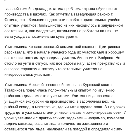
Главной темой в докладах стала проблема отрыва обучения от
производства в школах. Как отметила заведующая районо т.
Фокина, есть большие недостатки в работе пришкольных учебно-
опытных участков: большинство из них находилось в запущенном
состоянии, и, как следствие, школьники не работали на них, не
вели ухода за посаженными культурами.
Учительница Красноторовской семилетней школы т. Дмитриенко
рассказала, что в начале учебного года их участок был в хорошем
состоянии, пока им руководила учитель биологии т. Боброва. Но
стоило ей уйти в отпуск, как все работы на участке прекратились и
он зарос сорняками, потому что остальные учителя не
интересовались участком.
Учительница Морской начальной школы на Куршской косе т.
Татаринова поделилась положительным опытом по изучению
рыбацкого дела вместе с учениками. Учительница провела с
учащимися экскурсии на производство: в засолочный цех, на
рыбный склад, в мастерские, где чинится орудие лова. А на уроках
труда дети уже сами стали учиться вязать и ремонтировать сети. И
уроки увязывали с практическими задачами – например, измеряли
ледник колхоза, рассчитывали количество заложенного и
оставшегося там льда, наблюдали за погодой и определяли силу