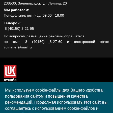
238530, Зеленоградск, ул. Ленина, 20
Мы работаем:
Понедельник-пятница, 09:00 - 18:00
Телефон:
8 (40150) 3-21-95
По вопросам размещения рекламы обращаться
по тел.: 8 (40150) 3-27-60 и электронной почте
volnanet@mail.ru
Сайт создан при поддержке ООО "ЛУКОЙЛ-КМН" на средства
гранта, полученного в рамках XIII Конкурса социальных и
Мы используем cookie-файлы для Вашего удобства
культурных проектов ПАО "ЛУКОЙЛ" на территории
пользования сайтом и повышения качества
Калининградской области в 2020 году
рекомендаций. Продолжая использовать этот сайт, вы
Согласие на обработку персональных данных
соглашаетесь с использованием cookie-файлов и
Разработка, поддержка и продвижение S-Media group