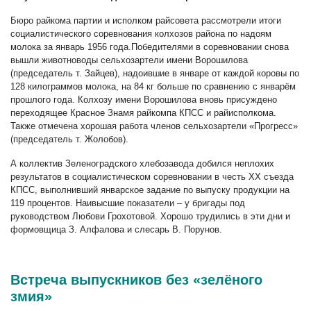
Бюро райкома партии и исполком райсовета рассмотрели итоги
социалистического соревнования колхозов района по надоям
молока за январь 1956 года.Победителями в соревновании снова
вышли животноводы сельхозартели имени Ворошилова
(председатель т. Зайцев), надоившие в январе от каждой коровы по
128 килограммов молока, на 84 кг больше по сравнению с январём
прошлого года. Колхозу имени Ворошилова вновь присуждено
переходящее Красное Знамя райкомпа КПСС и райисполкома.
Также отмечена хорошая работа членов сельхозартели «Прогресс»
(председатель т. Жолобов).
А коллектив Зеленоградского хлебозавода добился неплохих
результатов в социалистическом соревновании в честь ХХ съезда
КПСС, выполнивший январское задание по выпуску продукции на
119 процентов. Наивысшие показатели – у бригады под
руководством Любови Грохотовой. Хорошо трудились в эти дни и
формовщица З. Алфалова и слесарь В. Порунов.
Встреча выпускников без «зелёного
змия»