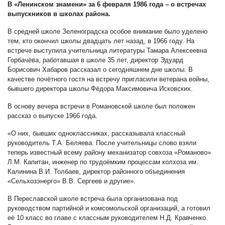
В «Ленинском знамени» за 6 февраля 1986 года – о встречах
выпускников в школах района.
В средней школе Зеленоградска особое внимание было уделено
тем, кто окончил школы двадцать лет назад, в 1966 году. На
встрече выступила учительница литературы Тамара Алексеевна
Горбачёва, работавшая в школе 35 лет, директор Эдуард
Борисович Хабаров рассказал о сегодняшнем дне школы. В
качестве почётного гостя на встречу пригласили ветерана войны,
бывшего директора школы Фёдора Максимовича Исковских.
В основу вечера встречи в Романовской школе был положен
рассказ о выпуске 1966 года.
«О них, бывших одноклассниках, рассказывала классный
руководитель Т.А. Беляева. После учительницы слово взяли
теперь известный всему району механизатор совхоза «Романово»
Л.М. Капитан, инженер по трудоёмким процессам колхоза им.
Калинина В.И. Толбаев, директор районного объединения
«Сельхозэнерго» В.В. Сергеев и другие».
В Переславской школе встреча была организована под
руководством партийной и комсомольской организаций, а готовил
её 10 класс во главе с классным руководителем Н.Д. Кравченко.