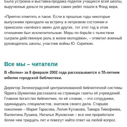
Была устроена и выставка-продажа поделок учащихся всей школы,
вырученные деньги по решению самих ребят пошли в Фонд мира.
«Приятно отметить и такое. Если в прошлые годы некоторые
выпускники приходили на встречу в нетрезвом состоянии и
приносили «зелёного змия» для других, тот этот год в этом
отношении был исключительным. Меры по борьбе с пьянством
сыграли действенную роль в жизни молодёжи», – отметил военный
руководитель школы, участник войны Ю. Скрипкин.
Все мы – читатели
В «Волне» за 8 февраля 2002 года рассказывается о 55-летнем
юбилее городской библиотеки.
Директор Зеленоградской централизованной библиотечной системы
Ядвига Шумилова рассказала на страницах газеты об учреждений.
Главное богатство библиотеки, по её словам, – это сотрудники,
одиннадцать специалистов, знатоков своего дела. Старшее
поколение – Мария Тарасова, Лилия Кулакова, Тамара Тимофеева,
Валентина Лушина, Наталья Жуковская – все они проработали
более чем тридцать лет и помогут найти ответ на любой вопрос.