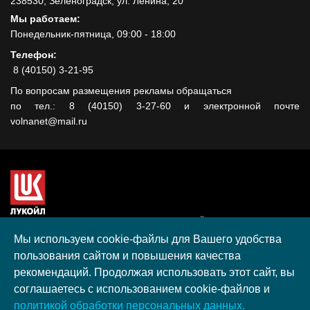
238530, Зеленоградск, ул. Ленина, 20
Мы работаем:
Понедельник-пятница, 09:00 - 18:00
Телефон:
8 (40150) 3-21-95
По вопросам размещения рекламы обращаться
по тел.: 8 (40150) 3-27-60 и электронной почте
volnanet@mail.ru
Сайт создан при поддержке ООО "ЛУКОЙЛ-КМН" на средства
гранта, полученного в рамках XIII Конкурса социальных и
Мы используем cookie-файлы для Вашего удобства
культурных проектов ПАО "ЛУКОЙЛ" на территории
пользования сайтом и повышения качества
Калининградской области в 2020 году
рекомендаций. Продолжая использовать этот сайт, вы
Согласие на обработку персональных данных
соглашаетесь с использованием cookie-файлов и
Разработка, поддержка и продвижение S-Media group
политикой обработки персональных данных.
© 2026 МАУ «Редакция общественно-политической газеты