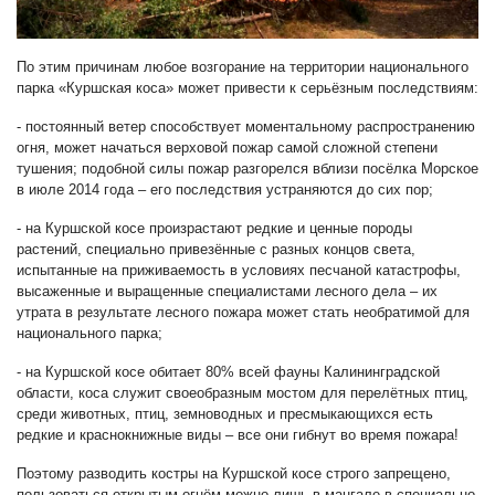
По этим причинам любое возгорание на территории национального
парка «Куршская коса» может привести к серьёзным последствиям:
- постоянный ветер способствует моментальному распространению
огня, может начаться верховой пожар самой сложной степени
тушения; подобной силы пожар разгорелся вблизи посёлка Морское
в июле 2014 года – его последствия устраняются до сих пор;
- на Куршской косе произрастают редкие и ценные породы
растений, специально привезённые с разных концов света,
испытанные на приживаемость в условиях песчаной катастрофы,
высаженные и выращенные специалистами лесного дела – их
утрата в результате лесного пожара может стать необратимой для
национального парка;
- на Куршской косе обитает 80% всей фауны Калининградской
области, коса служит своеобразным мостом для перелётных птиц,
среди животных, птиц, земноводных и пресмыкающихся есть
редкие и краснокнижные виды – все они гибнут во время пожара!
Поэтому разводить костры на Куршской косе строго запрещено,
пользоваться открытым огнём можно лишь в мангале в специально