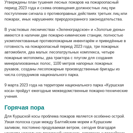
Утверждены план тушения лесных пожаров на пожароопасный
период 2023 года и схема оповещения должностных лиц при
поступлении сигнала о противоправных действиях третьих лиц или
пожарах, иных нарушениях природоохранного законодательства.
В участковых лесничествах «Зеленоградское» и «Золотые дюны»
имеются в наличии две пожарно-химические станции, полностью
укомплектованные противопожарным инвентарём и приведённые в
готовность на пожароопасный период 2023 года, три пожарных
автомобиля, два малых лесопатрульных комплекса, четыре
пожарные мотопомпы, два трактора с плугом для создания
минерализованных полос, 1100 метров напорных пожарных
рукавов, созданы лесопожарные производственные бригады из
числа сотрудников национального парка.
9 марта 2023 года на территории национального парка «Куршская
коса» пройдут ежегодные межведомственные пожарно-технические
учения.
Горячая пора
Для Куршской косы проблема пожаров является особенно острой.
Узкая полоска суши между Балтийским морем и Куршским
заливом, постоянно продуваемая ветром, сегодня благодаря